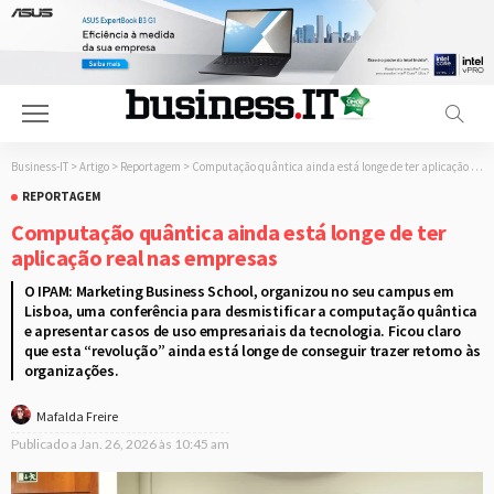
Business-IT
>
Artigo
>
Reportagem
>
Computação quântica ainda está longe de ter aplicação real nas empresas
REPORTAGEM
Computação quântica ainda está longe de ter
aplicação real nas empresas
O IPAM: Marketing Business School, organizou no seu campus em
Lisboa, uma conferência para desmistificar a computação quântica
e apresentar casos de uso empresariais da tecnologia. Ficou claro
que esta “revolução” ainda está longe de conseguir trazer retorno às
organizações.
Mafalda Freire
Publicado a
Jan. 26, 2026 às 10:45 am