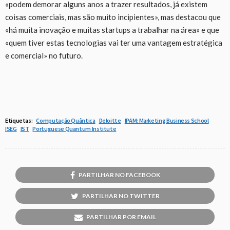
«podem demorar alguns anos a trazer resultados, já existem
coisas comerciais, mas são muito incipientes», mas destacou que
«há muita inovação e muitas startups a trabalhar na área» e que
«quem tiver estas tecnologias vai ter uma vantagem estratégica
e comercial» no futuro.
Etiquetas:
Computação Quântica
Deloitte
IPAM: Marketing Business School
ISEG
IST
Portuguese Quantum Institute
PARTILHAR NO FACEBOOK
PARTILHAR NO TWITTER
PARTILHAR POR EMAIL