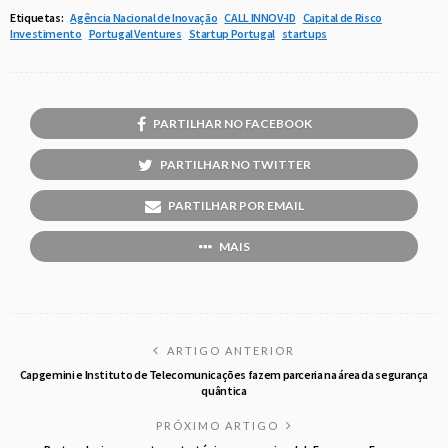
Etiquetas:
Agência Nacional de Inovação
CALL INNOV-ID
Capital de Risco
Investimento
Portugal Ventures
Startup Portugal
startups
PARTILHAR NO FACEBOOK
PARTILHAR NO TWITTER
PARTILHAR POR EMAIL
MAIS
ARTIGO ANTERIOR
Capgemini e Instituto de Telecomunicações fazem parceria na área da segurança
quântica
PRÓXIMO ARTIGO