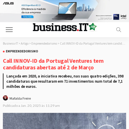
Business-IT
>
Artigo
>
Empreendedorismo
>
Call INNOV-ID da Portugal Ventures tem candidaturas abertas até 2 de Março
EMPREENDEDORISMO
Call INNOV-ID da Portugal Ventures tem
candidaturas abertas até 2 de Março
Lançada em 2020, a iniciativa recebeu, nas suas quatro edições, 398
candidaturas que resultaram em 71 investimentos num total de 7,1
milhões de euros.
Mafalda Freire
Publicado a
Jan. 20, 2025 às 11:29 am