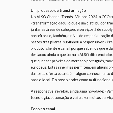
Um processo de transformação
No ALSO Channel Trends+Visions 2024, a CCO r
«transformação daquilo que é um distribuidor tra
juntar as áreas de soluções e serviços à de suppl
parceiros» e, também, o nível de «especialização 
nestes três pilares, sublinhou a responsável: «P
produto, cliente e canal, porque sabemos que é d
destacou ainda o que torna a ALSO diferenciado
que quer ser próxima do mercado português, tamb
europeus. Estas sinergias permitem, em alguns p
da nossa oferta e, também, algum conhecimento da
para o local. É o nosso poder como multinacional»
A responsável revelou, ainda, uma novidade: «Va
tecnologia, automação e vai trazer muitos serviço
Foco no canal