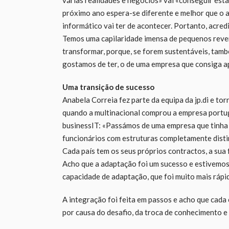
próximo ano espera-se diferente e melhor que o 
informático vai ter de acontecer. Portanto, acre
Temos uma capilaridade imensa de pequenos rev
transformar, porque, se forem sustentáveis, tamb
gostamos de ter, o de uma empresa que consiga ap
Uma transição de sucesso
Anabela Correia fez parte da equipa da jp.di e t
quando a multinacional comprou a empresa portu
businessIT: «Passámos de uma empresa que tinha 
funcionários com estruturas completamente disti
Cada país tem os seus próprios contractos, a sua
Acho que a adaptação foi um sucesso e estivemos,
capacidade de adaptação, que foi muito mais rápi
A integração foi feita em passos e acho que cad
por causa do desafio, da troca de conhecimento e 