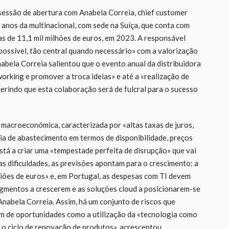
ssão de abertura com Anabela Correia, chief customer
 anos da multinacional, com sede na Suíça, que conta com
as de 11,1 mil milhões de euros, em 2023. A responsável
 possível, tão central quando necessário» com a valorização
nabela Correia salientou que o evento anual da distribuidora
orking e promover a troca ideias» e até a «realização de
erindo que esta colaboração será de fulcral para o sucesso
macroeconómica, caracterizada por «altas taxas de juros,
ia de abastecimento em termos de disponibilidade, preços
está a criar uma «tempestade perfeita de disrupção» que vai
as dificuldades, as previsões apontam para o crescimento; a
liões de euros» e, em Portugal, as despesas com TI devem
segmentos a crescerem e as soluções cloud a posicionarem-se
Anabela Correia. Assim, há um conjunto de riscos que
m de oportunidades como a utilização da «tecnologia como
e o ciclo de renovação de produtos», acrescentou.