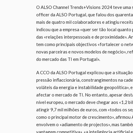
O ALSO Channel Trends+Visions 2024 teve uma se
officer da ALSO Portugal, que falou dos quarenta
mais de quatro mil colaboradores e atingiu receit
indicou que a empresa «quer ser tão local quanto
das «relações interpessoais e de proximidade». A
tem como principais objectivos «fortalecer o netw
novas parceiras e novos modelos de negócio», ref
do mercado das TI em Portugal».
A CCO da ALSO Portugal explicou que a situação 
pressão inflaccionária, constrangimentos na cade
voláteis da energia e instabilidade geopolítica», 
afectar o mercado de TI. No entanto, apesar dest
nível europeu, o mercado deve chegar aos «1,2 bi
atingir 9,7 mil milhões de euros, com «todos os 
como o principal motor de crescimento», afirmou 
envolvem o «adiamento de projectos», mas també
vantagem competitiva», «a inteligência artificial 