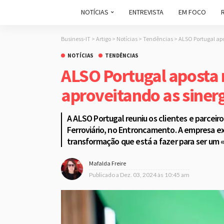
NOTÍCIAS
ENTREVISTA
EM FOCO
Business-IT
>
Artigo
>
Notícias
>
Tendências
>
ALSO Portugal apo
NOTÍCIAS
TENDÊNCIAS
ALSO Portugal aposta 
aproveitando as sinerg
A ALSO Portugal reuniu os clientes e parcei
Ferroviário, no Entroncamento. A empresa ex
transformação que está a fazer para ser um 
Mafalda Freire
Publicado a
Dez. 03, 2024 às 10:45 am