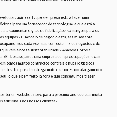
evelou à
businessIT,
que a empresa está a fazer uma
dicional para um fornecedor de tecnologia» e que está a
y para «aumentar o grau de fidelização», «a margem para os
das equipas». O modelo de negócio está, assim, assente
reocupamo-nos cada vez mais com este mix de negócios e de
aí que vem a nossa sustentabilidade». Anabela Correia
ra: «Embora sejamos uma empresa com preocupações locais,
ém temos muitos contractos centrais e hubs logísticos
rojectos, tempos de entrega muito menores, um alargamento
quilo que é bem feito lá fora e que conseguimos trazer
.
mos ter um webshop novo para o próximo ano que traz muita
s adicionais aos nossos clientes».