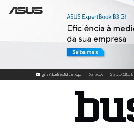
geral@businessit.fidemo.pt
Contactos
Estatuto Editoria