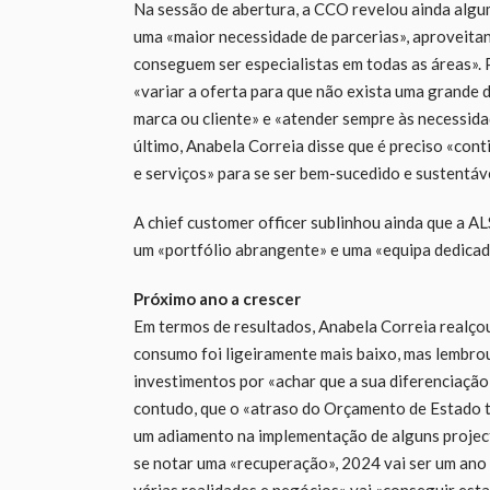
Na sessão de abertura, a CCO revelou ainda algu
uma «maior necessidade de parcerias», aproveitan
conseguem ser especialistas em todas as áreas». 
«variar a oferta para que não exista uma grande
marca ou cliente» e «atender sempre às necessidad
último, Anabela Correia disse que é preciso «cont
e serviços» para se ser bem-sucedido e sustentáve
A chief customer officer sublinhou ainda que a A
um «portfólio abrangente» e uma «equipa dedicad
Próximo ano a crescer
Em termos de resultados, Anabela Correia realçou
consumo foi ligeiramente mais baixo, mas lembro
investimentos por «achar que a sua diferenciação
contudo, que o «atraso do Orçamento de Estado t
um adiamento na implementação de alguns projecto
se notar uma «recuperação», 2024 vai ser um ano
várias realidades e negócios» vai «conseguir esta