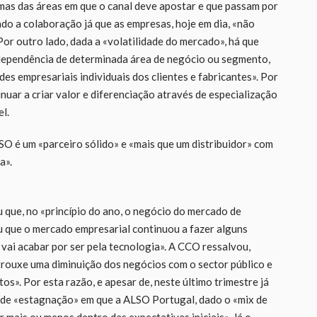
mas das áreas em que o canal deve apostar e que passam por
do a colaboração já que as empresas, hoje em dia, «não
Por outro lado, dada a «volatilidade do mercado», há que
 dependência de determinada área de negócio ou segmento,
es empresariais individuais dos clientes e fabricantes». Por
inuar a criar valor e diferenciação através de especialização
l.
LSO é um «parceiro sólido» e «mais que um distribuidor» com
a».
 que, no «princípio do ano, o negócio do mercado de
u que o mercado empresarial continuou a fazer alguns
 vai acabar por ser pela tecnologia». A CCO ressalvou,
rouxe uma diminuição dos negócios com o sector público e
s». Por esta razão, e apesar de, neste último trimestre já
 de «estagnação» em que a ALSO Portugal, dado o «mix de
r mais ou menos dentro das expectativas iniciais». Já o