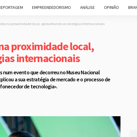
REPORTAGEM
EMPREENDEDORISMO
ANÁLISE
OPINIÃO
BRAN
sta na proximidade local, aproveitando as sinergias internacionais
na proximidade local,
ias internacionais
ros num evento que decorreu no Museu Nacional
plicou a sua estratégia de mercado e o processo de
«fonecedor de tecnologia».