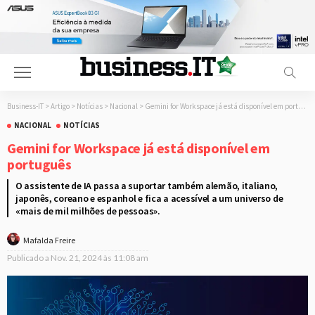
Business-IT
>
Artigo
>
Notícias
>
Nacional
>
Gemini for Workspace já está disponível em português
NACIONAL
NOTÍCIAS
Gemini for Workspace já está disponível em
português
O assistente de IA passa a suportar também alemão, italiano,
japonês, coreano e espanhol e fica a acessível a um universo de
«mais de mil milhões de pessoas».
Mafalda Freire
Publicado a
Nov. 21, 2024 às 11:08 am