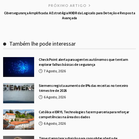
PRÓXIMO ARTIGO
Cibersegurança Amplificada: A Estratégia MXDR da Logicalis para Deteção e Resposta
Avançada
Também lhe pode interessar
Check Point alerta para agentes autónomos que tentam
explorar falhas básicas de segurança
7 Agosto, 2026
Siemens regista aumento de 8% das receitas no terceiro
trimestre de 2026
6 Agosto, 2026
Católica e IDRYL Technologies fazem parceria para reforçar
competências na área dos dados
6 Agosto, 2026
Timestamp lança divisão para consolidar oferta de