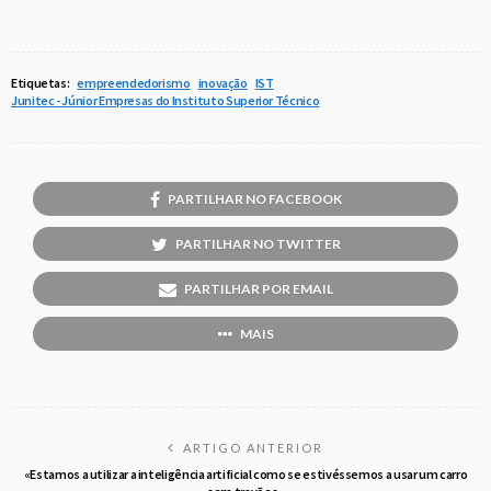
Etiquetas:
empreendedorismo
inovação
IST
Junitec - Júnior Empresas do Instituto Superior Técnico
PARTILHAR NO FACEBOOK
PARTILHAR NO TWITTER
PARTILHAR POR EMAIL
MAIS
ARTIGO ANTERIOR
«Estamos a utilizar a inteligência artificial como se estivéssemos a usar um carro