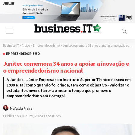
Business-IT
>
Artigo
>
Empreendedorismo
>
Junitec comemora 34 anos a apoiar a inovação e o empreendedorismo nacional
EMPREENDEDORISMO
Junitec comemora 34 anos a apoiar a inovação e
o empreendedorismo nacional
A Junitec - Júnior Empresas do Instituto Superior Técnico nasceu em
1990 e, tal como quando foi criada, tem como objectivo «valorizar o
estudante universitário» ao mesmo tempo que promove o
empreendedorismo em Portugal.
Mafalda Freire
Publicado a
Jun. 25, 2024 às 5:30 pm