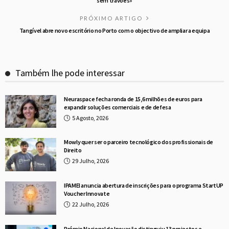
sem travões»
PRÓXIMO ARTIGO
Tangível abre novo escritório no Porto com o objectivo de ampliar a equipa
Também lhe pode interessar
Neuraspace fecha ronda de 15,6 milhões de euros para
expandir soluções comerciais e de defesa
5 Agosto, 2026
Mowly quer ser o parceiro tecnológico dos profissionais de
Direito
29 Julho, 2026
IPAMEI anuncia abertura de inscrições para o programa StartUP
Voucher Innovate
22 Julho, 2026
Prémio Nacional de Inovação distinguiu 13 projectos e