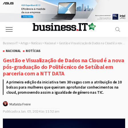
Business-IT
>
Artigo
>
Notícias
>
Nacional
>
Gestão e Visualização de Dados na Cloud é a nova pós-graduação do Politécnico de Setúbal em parceria com a NTT DATA
NACIONAL
NOTÍCIAS
Gestão e Visualização de Dados na Cloud é a nova
pós-graduação do Politécnico de Setúbal em
parceria com a NTT DATA
A primeira edição da iniciativa tem 30 vagas com a atribuição de 10
bolsas para mulheres que queiram aprofundar conhecimentos na
cloud, promovendo assim a igualdade de género nas TIC.
Mafalda Freire
Publicado a
Jan. 05, 2024 às 11:52 am