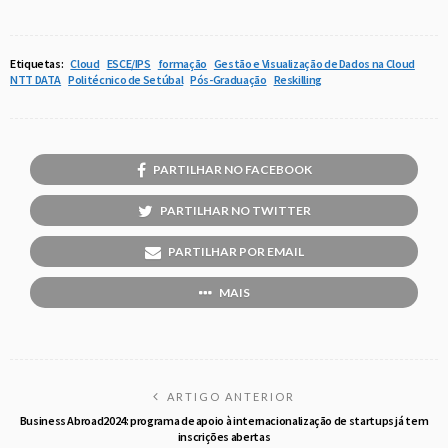
Etiquetas:
Cloud
ESCE/IPS
formação
Gestão e Visualização de Dados na Cloud
NTT DATA
Politécnico de Setúbal
Pós-Graduação
Reskilling
PARTILHAR NO FACEBOOK
PARTILHAR NO TWITTER
PARTILHAR POR EMAIL
MAIS
ARTIGO ANTERIOR
Business Abroad2024: programa de apoio à internacionalização de startups já tem
inscrições abertas