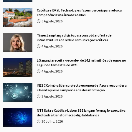
Católica e IDRYL Technologies fazem parceria para reforçar
competências na área dos dados
6 Agosto, 2026
Timestamp lança divisão para consolidar oferta de
infraestruturas de rede e comunicações críticas
4 Agosto, 2026
LG anuncia receita «recorde» de 14,8 mil milhões de euros no
segundo trimestre de 2026
4 Agosto, 2026
INESC Coimbra lidera projecto europeu de IA para responder a
ciberataques e campanhas de desinformação
3 Agosto, 2026
NTT Data e Católica-Lisbon SBE lançam formação executiva
dedicada à transformação digital da banca
30 Julho, 2026