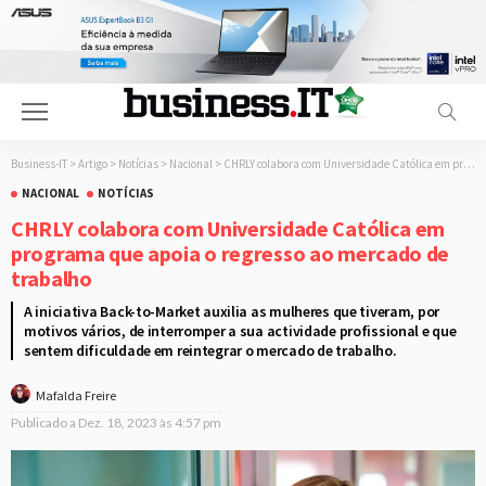
Business-IT
>
Artigo
>
Notícias
>
Nacional
>
CHRLY colabora com Universidade Católica em programa que apoia o regresso ao mercado de trabalho
NACIONAL
NOTÍCIAS
CHRLY colabora com Universidade Católica em
programa que apoia o regresso ao mercado de
trabalho
A iniciativa Back-to-Market auxilia as mulheres que tiveram, por
motivos vários, de interromper a sua actividade profissional e que
sentem dificuldade em reintegrar o mercado de trabalho.
Mafalda Freire
Publicado a
Dez. 18, 2023 às 4:57 pm