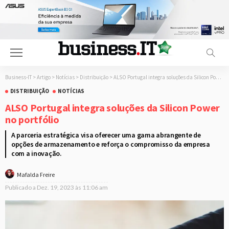
Business-IT
>
Artigo
>
Notícias
>
Distribuição
>
ALSO Portugal integra soluções da Silicon Power no portfólio
DISTRIBUIÇÃO
NOTÍCIAS
ALSO Portugal integra soluções da Silicon Power
no portfólio
A parceria estratégica visa oferecer uma gama abrangente de
opções de armazenamento e reforça o compromisso da empresa
com a inovação.
Mafalda Freire
Publicado a
Dez. 19, 2023 às 11:06 am