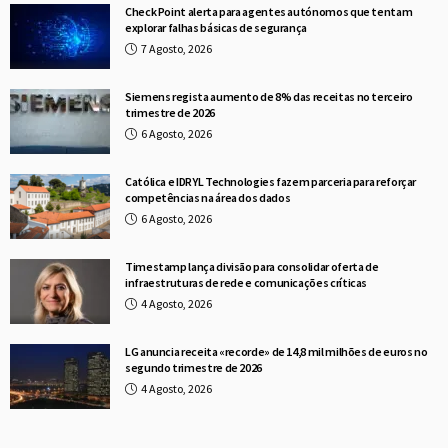
Check Point alerta para agentes autónomos que tentam
explorar falhas básicas de segurança
7 Agosto, 2026
Siemens regista aumento de 8% das receitas no terceiro
trimestre de 2026
6 Agosto, 2026
Católica e IDRYL Technologies fazem parceria para reforçar
competências na área dos dados
6 Agosto, 2026
Timestamp lança divisão para consolidar oferta de
infraestruturas de rede e comunicações críticas
4 Agosto, 2026
LG anuncia receita «recorde» de 14,8 mil milhões de euros no
segundo trimestre de 2026
4 Agosto, 2026