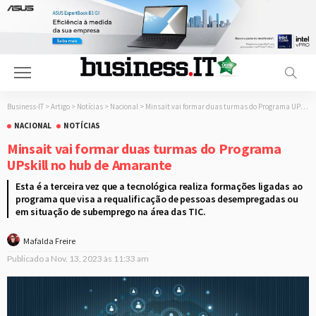
Business-IT
>
Artigo
>
Notícias
>
Nacional
>
Minsait vai formar duas turmas do Programa UPskill no hub de Amarante
NACIONAL
NOTÍCIAS
Minsait vai formar duas turmas do Programa
UPskill no hub de Amarante
Esta é a terceira vez que a tecnológica realiza formações ligadas ao
programa que visa a requalificação de pessoas desempregadas ou
em situação de subemprego na área das TIC.
Mafalda Freire
Publicado a
Nov. 13, 2023 às 11:33 am