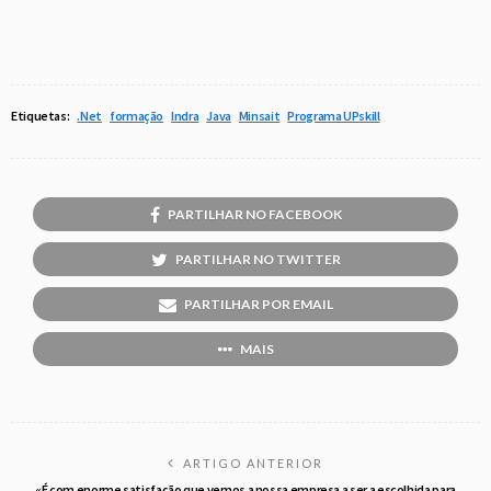
Etiquetas:
.Net
formação
Indra
Java
Minsait
Programa UPskill
PARTILHAR NO FACEBOOK
PARTILHAR NO TWITTER
PARTILHAR POR EMAIL
MAIS
ARTIGO ANTERIOR
«É com enorme satisfação que vemos a nossa empresa a ser a escolhida para