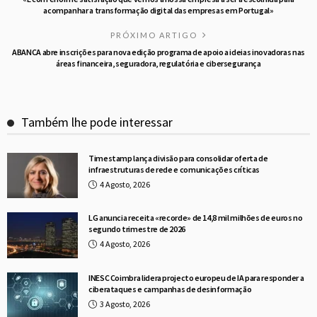
acompanhar a transformação digital das empresas em Portugal»
PRÓXIMO ARTIGO
ABANCA abre inscrições para nova edição programa de apoio a ideias inovadoras nas
áreas financeira, seguradora, regulatória e cibersegurança
Também lhe pode interessar
Timestamp lança divisão para consolidar oferta de
infraestruturas de rede e comunicações críticas
4 Agosto, 2026
LG anuncia receita «recorde» de 14,8 mil milhões de euros no
segundo trimestre de 2026
4 Agosto, 2026
INESC Coimbra lidera projecto europeu de IA para responder a
ciberataques e campanhas de desinformação
3 Agosto, 2026