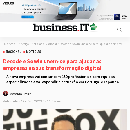
Business-IT
>
Artigo
>
Notícias
>
Nacional
>
Decode e Sowin unem-se para ajudar as empresas na sua transformação digital
NACIONAL
NOTÍCIAS
Decode e Sowin unem-se para ajudar as
empresas na sua transformação digital
A nova empresa vai contar com 150 profissionais com equipas
especializadas e vai expandir a actuação em Portugal e Espanha
Mafalda Freire
Publicado a
Out. 20, 2023 às 11:26 am