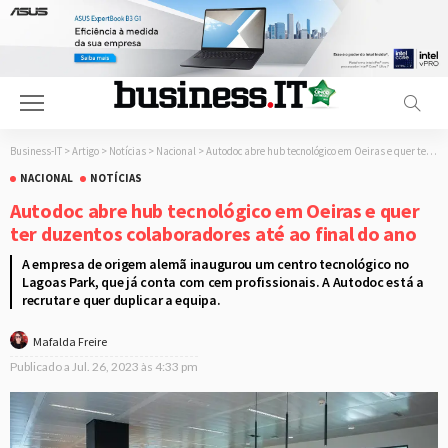
Business-IT
>
Artigo
>
Notícias
>
Nacional
>
Autodoc abre hub tecnológico em Oeiras e quer ter duzentos colaboradores até ao final do ano
NACIONAL
NOTÍCIAS
Autodoc abre hub tecnológico em Oeiras e quer
ter duzentos colaboradores até ao final do ano
A empresa de origem alemã inaugurou um centro tecnológico no
Lagoas Park, que já conta com cem profissionais. A Autodoc está a
recrutar e quer duplicar a equipa.
Mafalda Freire
Publicado a
Jul. 26, 2023 às 4:33 pm