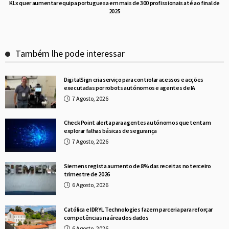
KLx quer aumentar equipa portuguesa em mais de 300 profissionais até ao final de
2025
Também lhe pode interessar
DigitalSign cria serviço para controlar acessos e acções
executadas por robots autónomos e agentes de IA
7 Agosto, 2026
Check Point alerta para agentes autónomos que tentam
explorar falhas básicas de segurança
7 Agosto, 2026
Siemens regista aumento de 8% das receitas no terceiro
trimestre de 2026
6 Agosto, 2026
Católica e IDRYL Technologies fazem parceria para reforçar
competências na área dos dados
6 Agosto, 2026