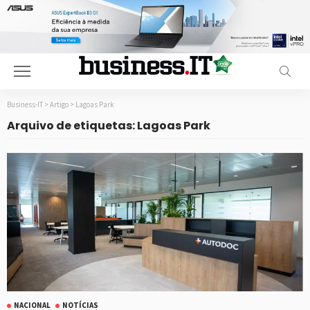
Business-IT
>
Artigo
>
Lagoas Park
Arquivo de etiquetas: Lagoas Park
NACIONAL
NOTÍCIAS