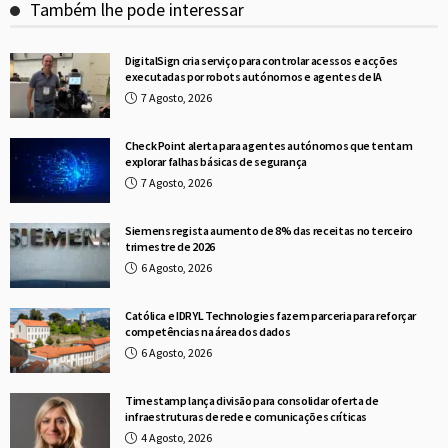
Também lhe pode interessar
DigitalSign cria serviço para controlar acessos e acções
executadas por robots autónomos e agentes de IA
7 Agosto, 2026
Check Point alerta para agentes autónomos que tentam
explorar falhas básicas de segurança
7 Agosto, 2026
Siemens regista aumento de 8% das receitas no terceiro
trimestre de 2026
6 Agosto, 2026
Católica e IDRYL Technologies fazem parceria para reforçar
competências na área dos dados
6 Agosto, 2026
Timestamp lança divisão para consolidar oferta de
infraestruturas de rede e comunicações críticas
4 Agosto, 2026