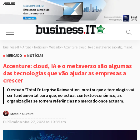
Business-IT
>
Artigo
>
Notícias
>
Mercado
>
Accenture: cloud, IA e o metaverso são algumas das tecnologias que vão ajudar as empresas a crescer
MERCADO
NOTÍCIAS
Accenture: cloud, IA e o metaverso são algumas
das tecnologias que vão ajudar as empresas a
crescer
O estudo ‘Total Enterprise Reinvention’ mostra que a tecnologia vai
ser fundamental para que, no actual contexto económico, as
organizações se tornem referências no mercado onde actuam.
Mafalda Freire
Publicado a
Mar. 27, 2023 às 10:39 am