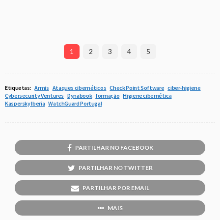
1
2
3
4
5
Etiquetas:
Armis
Ataques cibernéticos
Check Point Software
ciber-higiene
Cybersecurity Ventures
Dynabook
formação
Higiene cibernética
Kaspersky Iberia
WatchGuard Portugal
PARTILHAR NO FACEBOOK
PARTILHAR NO TWITTER
PARTILHAR POR EMAIL
MAIS