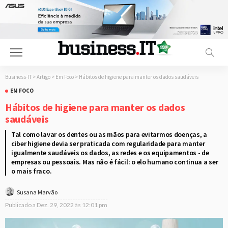
Business-IT
>
Artigo
>
Em Foco
>
Hábitos de higiene para manter os dados saudáveis
EM FOCO
Hábitos de higiene para manter os dados
saudáveis
Tal como lavar os dentes ou as mãos para evitarmos doenças, a
ciber higiene devia ser praticada com regularidade para manter
igualmente saudáveis os dados, as redes e os equipamentos - de
empresas ou pessoais. Mas não é fácil: o elo humano continua a ser
o mais fraco.
Susana Marvão
Publicado a
Dez. 29, 2022 às 12:01 pm