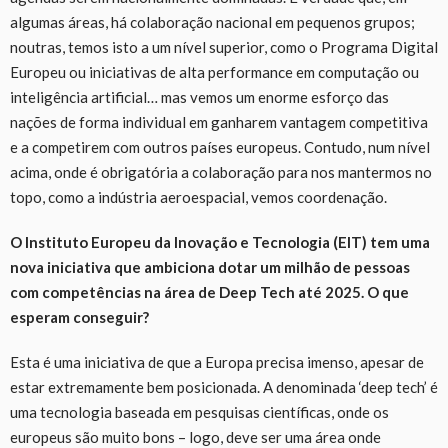
algumas áreas, há colaboração nacional
em
pequenos grupos
;
noutras, temos isto a um nível superior, como o Programa Digital
Europeu ou iniciativas de alta performance em computação ou
i
nteligência
a
rtificial…
m
as
vemos um enorme esforço das
nações de forma individual em ganharem vantagem competitiva
e a competirem com outros países europeus. Cont
udo,
num nível
acima, onde é obrigatória a colaboração para nos mantermos no
topo, como a indústria aeroespacial, vemos coordenação.
O Instituto Europeu da Inovação e Tecnologia (EIT) tem uma
nova iniciativa que ambiciona dotar um milhão de pessoas
com competências na área de Deep Tech até 2025. O que
esperam
conseguir
?
Esta
é uma iniciativa de que a Europa precisa imenso, apesar de
estar extremamente bem posicionada.
A
denominada
‘
deep tech
’
é
uma tecnologia baseada em pesquisas científicas, onde os
europeus são muito bo
ns –
logo, deve ser uma área onde