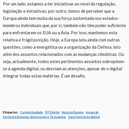
Por um lado,
e
stamos a ter iniciativas
ao nível d
a
regulação,
legislação e iniciativas
;
por outro, temos
de
perceber que a
Europa ainda tem muita da sua força sustentada nos estados-
membros individuais que, por si, também não têm poder suficiente
para enfrentarem os
EUA
ou a Ásia. Por isso, mantemos esta
relativa e frágil posição. Hoje, a Europa luta ainda com outras
questões, como a energética ou
a
organiza
ção
da D
efesa, isto
além dos assuntos relacionados co
m
as mudanças climáticas. Ou
seja,
actualmente
, todos estes pertinentes assuntos sobrepõem-
se
à
agenda digital
, ou desviam as atenções,
apesar de o digital
integrar todas estas matérias. É um desafio.
Etiquetas:
Competividade
EIT Digital
Horizon Europe
inovação
Instituto Europeu da Inovação e Tecnologia
transformação digital