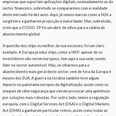
empresas que suportam aplicações digitais, nomeadamente as do
sector financeiro, sobretudo se compararmos com a realidade
deste mercado há
dez
anos. Aqui, já vemos marcas como a N26 a
surgirem e a ganharem projecção e maturidade. Mas, sobretudo,
creio que a
COVID
-19 foi um abrir de olhos para a cadeia de
abastecimento global.
A
questão dos chips ou melhor, da sua escassez, foi um claro
exemplo. A Europa produz chips, como a NXP
:
apesar de os
investidores não serem europeus, tem aqui a sua sede, sendo
líder no sector automóvel. Mas, se olharmos para o
abastecimento mais geral deste sector, v
e
m de fora da Europa e
mesmo
dos E
UA
. A guerra na Ucrânia também teve algum
impacto no panorama europeu da digitalização, assim como os
ataques de cibersegurança que vieram
provocar uma
apetência
por soluções mais robustas. Por outro lado, temos a regulação
europeia, com o Digital Services Act (DSA) e o Digital Markets
Act (DMA) a ganharem particular relevo, assim como todas as