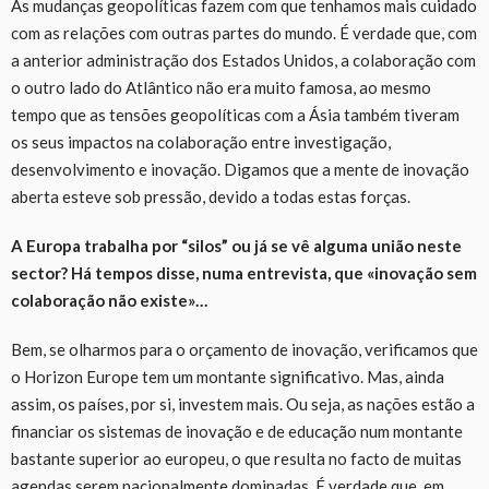
As
mudanças geopolíticas
fazem com que tenhamos
mais cuidado
com as relações com outras partes do mundo. É verdade que, com
a anterior administração dos Estados Unidos, a colaboração com
o outro lado do Atlântico não era muito famosa, ao mesmo
tempo que as tensões geopolíticas com a Ásia também tiveram
os seus impactos na colaboração entre investigação,
desenvolvimento e inovação. Digamos que a mente de inovação
aberta esteve sob pressão, devido a todas estas forças.
A Europa trabalh
a
por
“s
ilos
” o
u já se vê alguma união neste
sector? Há tempos disse, numa entrevista, que «inovação sem
colaboração não
exist
e»
…
Bem, se olharmos para o orçamento de inovação, verificamos que
o Horizon Europe tem um montante significativo. Mas, ainda
assim, os países, por si, investem mais. Ou seja, as nações estão a
financiar os sistemas de inovação e de educação num montante
bastante superior ao europeu, o que resulta
no facto de
muitas
agendas
serem
nacionalmente dominadas.
É verdade que, e
m