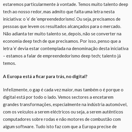
estaremos particularmente à vontade. Temos muito talento deep
tech ao nosso redor, mas admito que falta uma letra nesta
iniciativa: o
‘
e
’
de
‘
empreendedorismo
’
. Ou seja, precisamos de
pessoas que levem os resultados alcançados para o mercado.
Não adianta ter muito talento se, depois, não se converter
na
economia deep tech de que precisamos. Por isso, penso que a
letra
‘
e
’
devia estar contemplada na denominação desta iniciativa
–
estamos a falar de empreendedorismo deep tech
;
t
alento já
temos
.
A Europa está a ficar para trás, no digital?
Infelizmente
, o gap é cada vez maior, mas também o é porque o
digital está por todo o lado.
V
emos sectores a encetarem
grandes transformações, especialmente na indústria automóvel,
com os veículos a serem eléctricos ou seja, a serem autênticos
computadores sobre rodas e não motores de combustão com
algum software. Tudo isto faz com que a Europa precise de