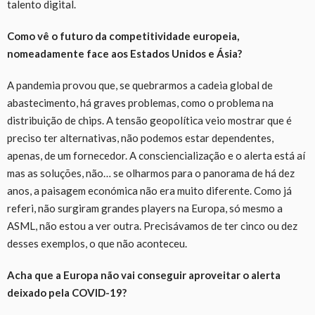
talento digital.
Como vê o futuro da competitividade europeia,
nomeadamente face aos Estados Unidos e Ásia?
A
pandemia provou que, se quebrarmos a cadeia global de
abastecimento, há graves problemas,
como o problema
na
distribuição de chips. A tensão geopolítica veio mostrar que
é
preciso ter
alternativas, não podemos estar dependentes,
apenas,
de um fornecedor. A consciencialização e o alerta está aí
mas as soluções, não…
s
e
olharmos para o panorama de há dez
anos, a paisagem económica não era muito diferente. Como já
referi, não surgiram grandes players na Europa
, s
ó mesmo a
ASML, não estou a ver outra. Precisávamos de ter
cinco
ou
dez
desses exemplos
, o
que não aconteceu.
Acha que a Europa não vai conseguir aproveitar o alerta
deixado pela C
OVID-
19?