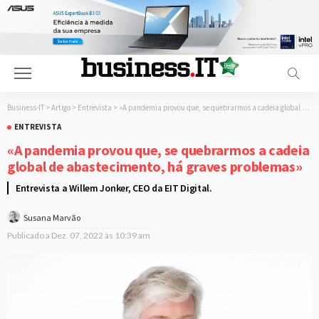
Business-IT
>
Artigo
>
Entrevista
>
«A pandemia provou que, se quebrarmos a cadeia global de abastecimento, há graves problemas»
ENTREVISTA
«A pandemia provou que, se quebrarmos a cadeia
global de abastecimento, há graves problemas»
Entrevista a Willem Jonker, CEO da EIT Digital.
Susana Marvão
Publicado a
Dez. 07, 2022 às 10:39 am