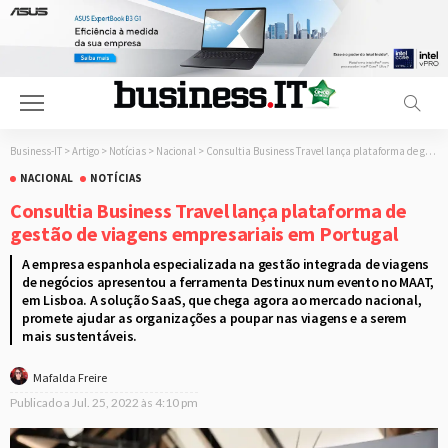
Business-IT
>
Artigo
>
Notícias
>
Nacional
>
Consultia Business Travel lança plataforma de gestão de viagens empresariais em Portugal
NACIONAL
NOTÍCIAS
Consultia Business Travel lança plataforma de
gestão de viagens empresariais em Portugal
A empresa espanhola especializada na gestão integrada de viagens
de negócios apresentou a ferramenta Destinux num evento no MAAT,
em Lisboa. A solução SaaS, que chega agora ao mercado nacional,
promete ajudar as organizações a poupar nas viagens e a serem
mais sustentáveis.
Mafalda Freire
Publicado a
Jul. 25, 2022 às 4:10 pm