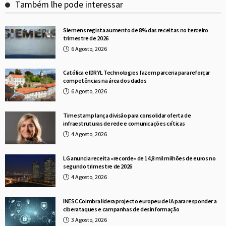
Também lhe pode interessar
Siemens regista aumento de 8% das receitas no terceiro
trimestre de 2026
6 Agosto, 2026
Católica e IDRYL Technologies fazem parceria para reforçar
competências na área dos dados
6 Agosto, 2026
Timestamp lança divisão para consolidar oferta de
infraestruturas de rede e comunicações críticas
4 Agosto, 2026
LG anuncia receita «recorde» de 14,8 mil milhões de euros no
segundo trimestre de 2026
4 Agosto, 2026
INESC Coimbra lidera projecto europeu de IA para responder a
ciberataques e campanhas de desinformação
3 Agosto, 2026