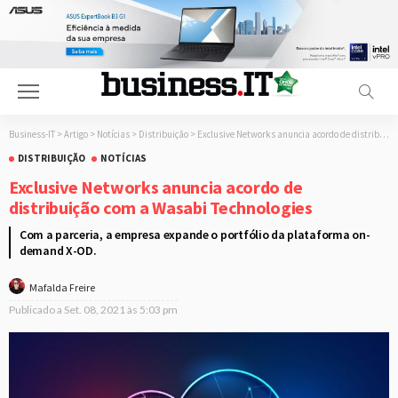
Business-IT
>
Artigo
>
Notícias
>
Distribuição
>
Exclusive Networks anuncia acordo de distribuição com a Wasabi Technologies
DISTRIBUIÇÃO
NOTÍCIAS
Exclusive Networks anuncia acordo de
distribuição com a Wasabi Technologies
Com a parceria, a empresa expande o portfólio da plataforma on-
demand X-OD.
Mafalda Freire
Publicado a
Set. 08, 2021 às 5:03 pm