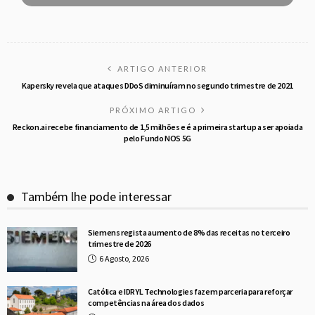
ARTIGO ANTERIOR
Kapersky revela que ataques DDoS diminuíram no segundo trimestre de 2021
PRÓXIMO ARTIGO
Reckon.ai recebe financiamento de 1,5 milhões e é a primeira startup a ser apoiada
pelo Fundo NOS 5G
Também lhe pode interessar
Siemens regista aumento de 8% das receitas no terceiro
trimestre de 2026
6 Agosto, 2026
Católica e IDRYL Technologies fazem parceria para reforçar
competências na área dos dados