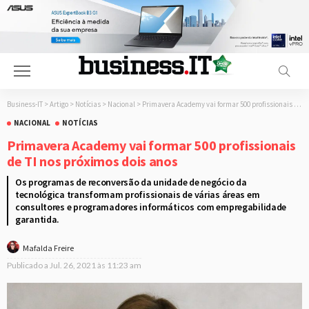
Business-IT
>
Artigo
>
Notícias
>
Nacional
>
Primavera Academy vai formar 500 profissionais de TI nos próximos dois anos
NACIONAL
NOTÍCIAS
Primavera Academy vai formar 500 profissionais
de TI nos próximos dois anos
Os programas de reconversão da unidade de negócio da
tecnológica transformam profissionais de várias áreas em
consultores e programadores informáticos com empregabilidade
garantida.
Mafalda Freire
Publicado a
Jul. 26, 2021 às 11:23 am