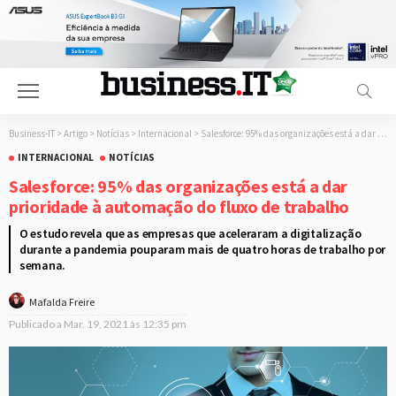
Business-IT
>
Artigo
>
Notícias
>
Internacional
>
Salesforce: 95% das organizações está a dar prioridade à automação do fluxo de trabalho
INTERNACIONAL
NOTÍCIAS
Salesforce: 95% das organizações está a dar
prioridade à automação do fluxo de trabalho
O estudo revela que as empresas que aceleraram a digitalização
durante a pandemia pouparam mais de quatro horas de trabalho por
semana.
Mafalda Freire
Publicado a
Mar. 19, 2021 às 12:35 pm