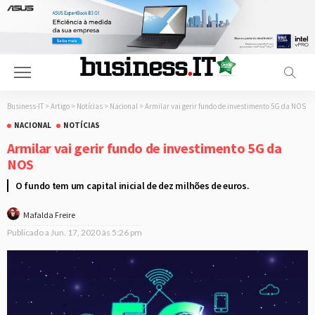
Business-IT
>
Artigo
>
Notícias
>
Nacional
>
Armilar vai gerir fundo de investimento 5G da NOS
NACIONAL
NOTÍCIAS
Armilar vai gerir fundo de investimento 5G da
NOS
O fundo tem um capital inicial de dez milhões de euros.
Mafalda Freire
Publicado a
Jun. 17, 2020 às 5:26 pm