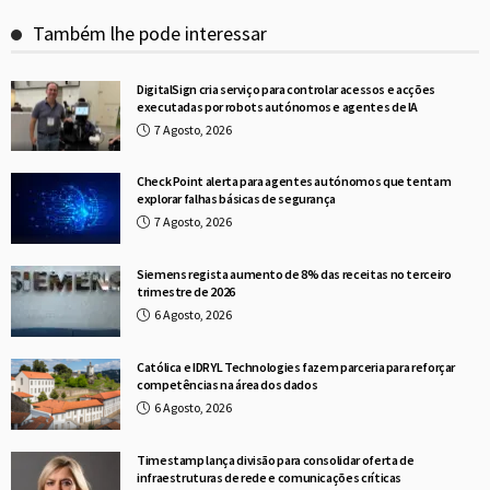
Também lhe pode interessar
DigitalSign cria serviço para controlar acessos e acções
executadas por robots autónomos e agentes de IA
7 Agosto, 2026
Check Point alerta para agentes autónomos que tentam
explorar falhas básicas de segurança
7 Agosto, 2026
Siemens regista aumento de 8% das receitas no terceiro
trimestre de 2026
6 Agosto, 2026
Católica e IDRYL Technologies fazem parceria para reforçar
competências na área dos dados
6 Agosto, 2026
Timestamp lança divisão para consolidar oferta de
infraestruturas de rede e comunicações críticas