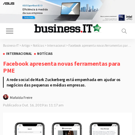
Business-IT
>
Artigo
>
Notícias
>
Internacional
>
Facebook apresenta novas ferramentas para PME
INTERNACIONAL
NOTÍCIAS
Facebook apresenta novas ferramentas para
PME
A rede social de Mark Zuckerberg está empenhada em ajudar os
negócios das pequenas e médias empresas.
Mafalda Freire
Publicado a
Out. 16, 2019 às 11:17 am