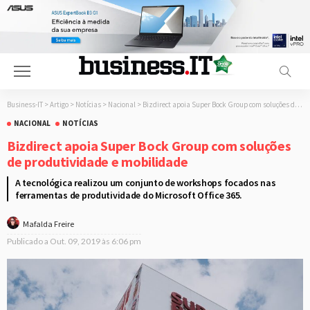
Business-IT
>
Artigo
>
Notícias
>
Nacional
>
Bizdirect apoia Super Bock Group com soluções de produtividade e mobilidade
NACIONAL
NOTÍCIAS
Bizdirect apoia Super Bock Group com soluções
de produtividade e mobilidade
A tecnológica realizou um conjunto de workshops focados nas
ferramentas de produtividade do Microsoft Office 365.
Mafalda Freire
Publicado a
Out. 09, 2019 às 6:06 pm