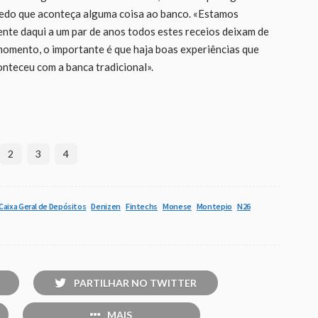
medo que aconteça alguma coisa ao banco. «Estamos
nte daqui a um par de anos todos estes receios deixam de
momento, o importante é que haja boas experiências que
onteceu com a banca tradicional».
2
3
4
Caixa Geral de Depósitos
Denizen
Fintechs
Monese
Montepio
N26
PARTILHAR NO TWITTER
MAIS