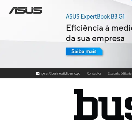
geral@businessit.fidemo.pt
Contactos
Estatuto Editoria