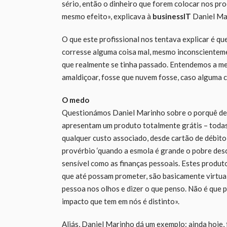
sério, então o dinheiro que forem colocar nos pro
mesmo efeito», explicava à
businessIT
Daniel Mar
O que este profissional nos tentava explicar é qu
corresse alguma coisa mal, mesmo inconscienteme
que realmente se tinha passado. Entendemos a men
amaldiçoar, fosse que nuvem fosse, caso alguma c
O medo
Questionámos Daniel Marinho sobre o porquê de
apresentam um produto totalmente grátis – toda
qualquer custo associado, desde cartão de débito
provérbio ‘quando a esmola é grande o pobre desc
sensível como as finanças pessoais. Estes produt
que até possam prometer, são basicamente virtuais
pessoa nos olhos e dizer o que penso. Não é que 
impacto que tem em nós é distinto».
Aliás, Daniel Marinho dá um exemplo: ainda hoje,