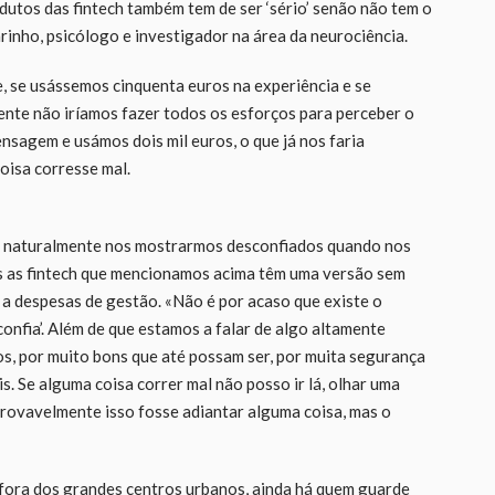
dutos das fintech também tem de ser ‘sério’ senão não tem o
inho, psicólogo e investigador na área da neurociência.
e, se usássemos cinquenta euros na experiência e se
nte não iríamos fazer todos os esforços para perceber o
sagem e usámos dois mil euros, o que já nos faria
oisa corresse mal.
 naturalmente nos mostrarmos desconfiados quando nos
s as fintech que mencionamos acima têm uma versão sem
 a despesas de gestão. «Não é por acaso que existe o
onfia’. Além de que estamos a falar de algo altamente
os, por muito bons que até possam ser, por muita segurança
. Se alguma coisa correr mal não posso ir lá, olhar uma
provavelmente isso fosse adiantar alguma coisa, mas o
 fora dos grandes centros urbanos, ainda há quem guarde