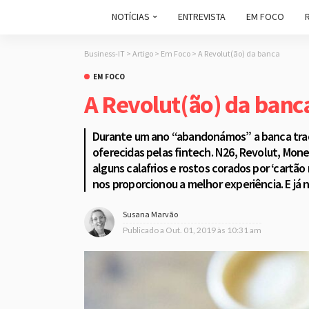
NOTÍCIAS
ENTREVISTA
EM FOCO
Business-IT
>
Artigo
>
Em Foco
>
A Revolut(ão) da banca
EM FOCO
A Revolut(ão) da banc
Durante um ano “abandonámos” a banca trad
oferecidas pelas fintech. N26, Revolut, Mon
alguns calafrios e rostos corados por ‘cartão 
nos proporcionou a melhor experiência. E já 
Susana Marvão
Publicado a
Out. 01, 2019 às 10:31 am