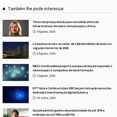
Também lhe pode interessar
Timestamp lança divisão para consolidar oferta de
infraestruturas de rede e comunicações críticas
4 Agosto, 2026
LG anuncia receita «recorde» de 14,8 mil milhões de euros no
segundo trimestre de 2026
4 Agosto, 2026
INESC Coimbra lidera projecto europeu de IA para responder a
ciberataques e campanhas de desinformação
3 Agosto, 2026
NTT Data e Católica-Lisbon SBE lançam formação executiva
dedicada à transformação digital da banca
30 Julho, 2026
IA pode permitir ganhos de produtividade de até 25% e
melhorias de até 30% no EBITDA