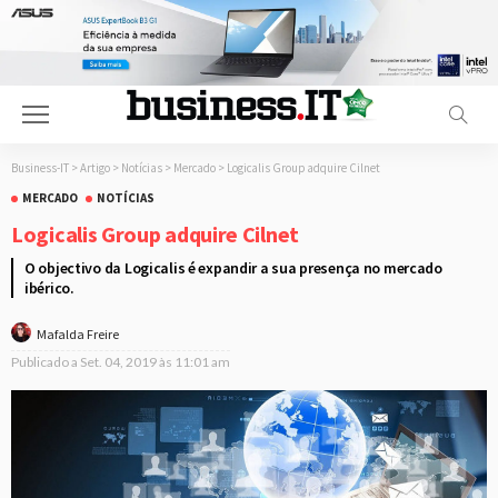
Business-IT
>
Artigo
>
Notícias
>
Mercado
>
Logicalis Group adquire Cilnet
MERCADO
NOTÍCIAS
Logicalis Group adquire Cilnet
O objectivo da Logicalis é expandir a sua presença no mercado
ibérico.
Mafalda Freire
Publicado a
Set. 04, 2019 às 11:01 am