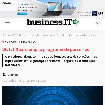
Business-IT
>
Artigo
>
Notícias
>
Segurança
>
WatchGuard amplia programa de parceiros
NOTÍCIAS
SEGURANÇA
WatchGuard amplia programa de parceiros
O WatchGuardONE permite que os fornecedores de soluções TI se
especializem em segurança de rede, Wi-Fi seguro e autenticação
multifator.
Business IT
Publicado a
Mai. 14, 2019 às 11:05 am