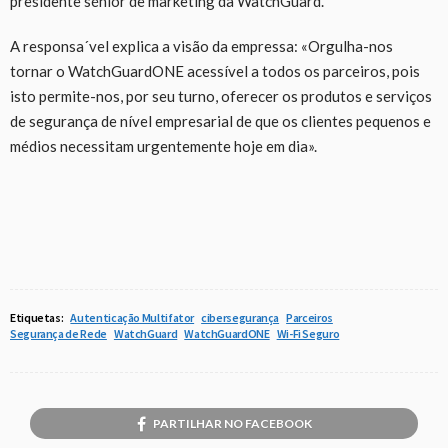
presidente sénior de marketing da WatchGuard.
A responsa´vel explica a visão da empressa: «Orgulha-nos
tornar o WatchGuardONE acessível a todos os parceiros, pois
isto permite-nos, por seu turno, oferecer os produtos e serviços
de segurança de nível empresarial de que os clientes pequenos e
médios necessitam urgentemente hoje em dia».
Etiquetas:
Autenticação Multifator
cibersegurança
Parceiros
Segurança de Rede
WatchGuard
WatchGuardONE
Wi-Fi Seguro
PARTILHAR NO FACEBOOK