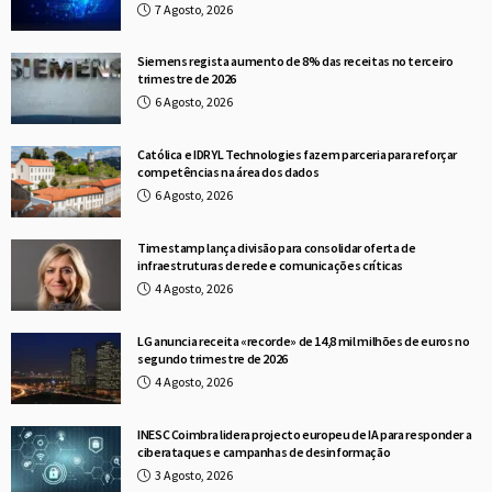
7 Agosto, 2026
Siemens regista aumento de 8% das receitas no terceiro
trimestre de 2026
6 Agosto, 2026
Católica e IDRYL Technologies fazem parceria para reforçar
competências na área dos dados
6 Agosto, 2026
Timestamp lança divisão para consolidar oferta de
infraestruturas de rede e comunicações críticas
4 Agosto, 2026
LG anuncia receita «recorde» de 14,8 mil milhões de euros no
segundo trimestre de 2026
4 Agosto, 2026
INESC Coimbra lidera projecto europeu de IA para responder a
ciberataques e campanhas de desinformação
3 Agosto, 2026