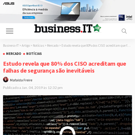
Business-IT
>
Artigo
>
Notícias
>
Mercado
>
Estudo revela que 80% dos CISO acreditam que falhas de segurança são inevitáveis
MERCADO
NOTÍCIAS
Estudo revela que 80% dos CISO acreditam que
falhas de segurança são inevitáveis
Mafalda Freire
Publicado a
Jan. 04, 2019 às 12:32 pm