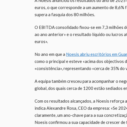
A Noesis anunciou os resultados do ano de 2025
euros, o que corresponde a um aumento de 8,6% f
supera a fasquia dos 80 milhões.
O EBITDA consolidado fixou-se em 7,3 milhões de
ao ano anterior» e o resultado líquido ou lucros 
euros».
No ano em que a
Noesis abriu escritórios em Gua
como o principal e esteve «acima dos objectivos
«consistência», representando «cerca de 35% do 
A equipa também cresceu para acompanhar o negó
global, dos quais cerca de 1200 estão sediados e
Com os resultados alcançados, a Noesis reforça 
indica Alexandre Rosa, CEO da empresa: «Se 2024
claramente, um ano-chave para a sua concretização
Noesis confirmou a sua capacidade de crescer de