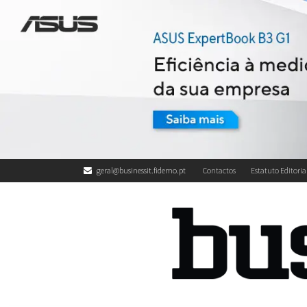
geral@businessit.fidemo.pt
Contactos
Estatuto Editoria