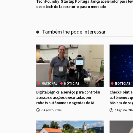
Tech Foundry: Startup Portugal lança acelerador para lev
deep tech do laboratório para o mercado
Também lhe pode interessar
NACIONAL
NOTÍCIAS
NOTÍCIAS
DigitalSign cria serviço para controlar
Check Point a
acessos e acções executadas por
autónomos qu
robots autónomos e agentes de IA
básicas de se
7 Agosto, 2026
7 Agosto, 20