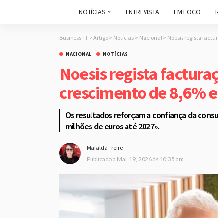
NOTÍCIAS
ENTREVISTA
EM FOCO
Business-IT
>
Artigo
>
Notícias
>
Nacional
>
Noesis regista fact
NACIONAL
NOTÍCIAS
Noesis regista factura
crescimento de 8,6% 
Os resultados reforçam a confiança da consu
milhões de euros até 2027».
Mafalda Freire
Publicado a
Mai. 19, 2026 às 10:35 am