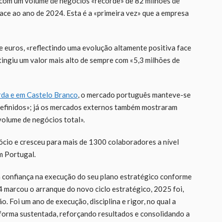
 com um volume de negócios «recorde» de 82 milhões de
ace ao ano de 2024. Esta é a «primeira vez» que a empresa
 euros, «reflectindo uma evolução altamente positiva face
atingiu um valor mais alto de sempre com «5,3 milhões de
rda e em Castelo
Branco
, o mercado português manteve-se
 definidos»; já os mercados externos também mostraram
volume de negócios total».
cio e cresceu para mais de 1300 colaboradores a nível
m Portugal.
a confiança na execução do seu plano estratégico conforme
 marcou o arranque do novo ciclo estratégico, 2025 foi,
. Foi um ano de execução, disciplina e rigor, no qual a
 forma sustentada, reforçando resultados e consolidando a