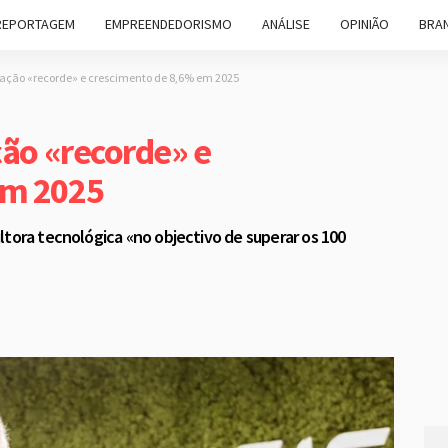
REPORTAGEM
EMPREENDEDORISMO
ANÁLISE
OPINIÃO
BRAN
uração «recorde» e crescimento de 8,6% em 2025
ção «recorde» e
em 2025
ltora tecnológica «no objectivo de superar os 100