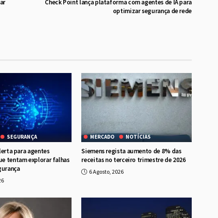
ar
Check Point lança plataforma com agentes de IA para
optimizar segurança de rede
SEGURANÇA
MERCADO
NOTÍCIAS
lerta para agentes
Siemens regista aumento de 8% das
e tentam explorar falhas
receitas no terceiro trimestre de 2026
gurança
6 Agosto, 2026
26