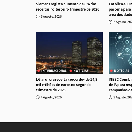
Siemens regista aumento de 8% das
Católica e ID
receitas no terceiro trimestre de 2026
parceria para
área dos dad
6 Agosto, 2026
6 Agosto, 20
INTERNACIONAL
NOTÍCIAS
NOTÍCIAS
LG anuncia receita «recorde» de 14,8
INESC Coimbra
mil milhões de euros no segundo
de IA para re
trimestre de 2026
campanhas de
4 Agosto, 2026
3 Agosto, 20