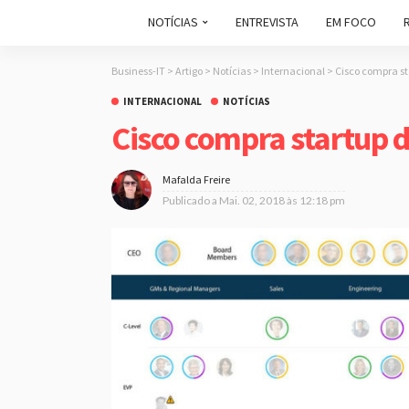
NOTÍCIAS
ENTREVISTA
EM FOCO
Business-IT
>
Artigo
>
Notícias
>
Internacional
>
Cisco compra st
INTERNACIONAL
NOTÍCIAS
Cisco compra startup d
Mafalda Freire
Publicado a
Mai. 02, 2018 às 12:18 pm