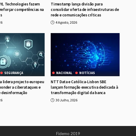
RYL Technologies fazem
Timestamp lança divisão para
 reforçar competências na
consolidar oferta de infraestruturas de
os
rede e comunicações críticas
26
4 Agosto, 2026
SEGURANÇA
NACIONAL
NOTÍCIAS
 lidera projecto europeu
NTT Data e Católica-Lisbon SBE
sponder a ciberataques e
lançam formação executiva dedicada à
 desinformação
transformação digital da banca
26
30 Julho, 2026
Fidemo 2019