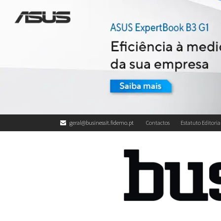
geral@businessit.fidemo.pt
Contactos
Estatuto Editoria