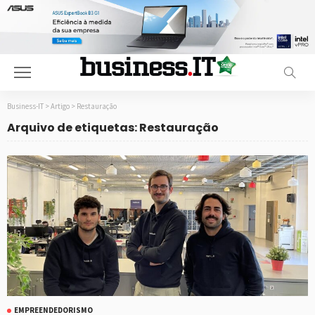
Business-IT
>
Artigo
>
Restauração
Arquivo de etiquetas: Restauração
EMPREENDEDORISMO