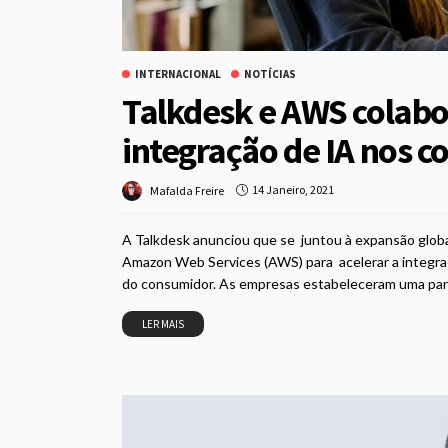
INTERNACIONAL
NOTÍCIAS
Talkdesk e AWS colab
integração de IA nos c
14 Janeiro, 2021
Mafalda Freire
A Talkdesk anunciou que se juntou à expansão globa
Amazon Web Services (AWS) para acelerar a integração
do consumidor. As empresas estabeleceram uma parce
LER MAIS