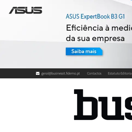
geral@businessit.fidemo.pt
Contactos
Estatuto Editoria