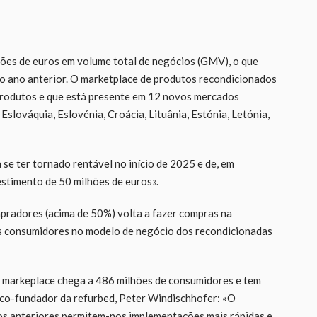
hões de euros em volume total de negócios (GMV), o que
o ano anterior. O marketplace de produtos recondicionados
produtos e que está presente em 12 novos mercados
Eslováquia, Eslovénia, Croácia, Lituânia, Estónia, Letónia,
e ter tornado rentável no início de 2025 e de, em
stimento de 50 milhões de euros».
pradores (acima de 50%) volta a fazer compras na
os consumidores no modelo de negócio dos recondicionadas
 o markeplace chega a 486 milhões de consumidores e tem
 co-fundador da refurbed, Peter Windischhofer: «O
s anteriores permitem-nos implementações mais rápidas e