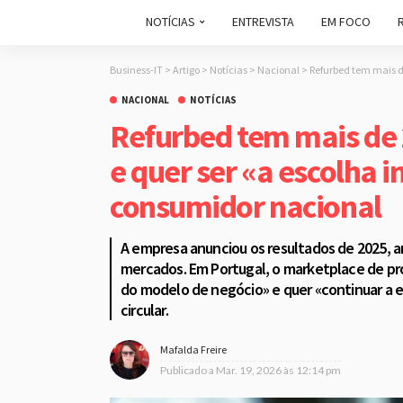
NOTÍCIAS
ENTREVISTA
EM FOCO
Business-IT
>
Artigo
>
Notícias
>
Nacional
>
Refurbed tem mais de
NACIONAL
NOTÍCIAS
Refurbed tem mais de 
e quer ser «a escolha i
consumidor nacional
A empresa anunciou os resultados de 2025, a
mercados. Em Portugal, o marketplace de pr
do modelo de negócio» e quer «continuar a 
circular.
Mafalda Freire
Publicado a
Mar. 19, 2026 às 12:14 pm