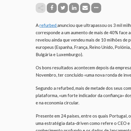
A
refurbed
anunciou que ultrapassou os 3 mil mil
corresponde a um aumento de mais de 40% face a
revelou ainda que vendeu mais de 10 milhões de 
europeus (Espanha, França, Reino Unido, Polónia, 
Bulgária e Luxemburgo).
Os bons resultados acontecem depois da empresa s
Novembro, ter concluido «uma nova ronda de inve
Segundo a refurbed, mais de metade dos seus com
plataforma, «um forte indicador da confiança» d
e na economia circular.
Presente em 24 países, entre os quais Portugal,
uma estratégia data-driven como refere o CEO e
conhecimento profundo e os dados de lançamento