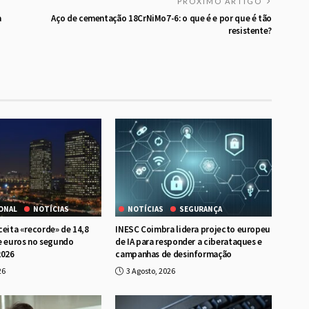
PRÓXIMO ARTIGO
a
Aço de cementação 18CrNiMo7-6: o que é e por que é tão
resistente?
ONAL
NOTÍCIAS
NOTÍCIAS
SEGURANÇA
ceita «recorde» de 14,8
INESC Coimbra lidera projecto europeu
e euros no segundo
de IA para responder a ciberataques e
2026
campanhas de desinformação
26
3 Agosto, 2026