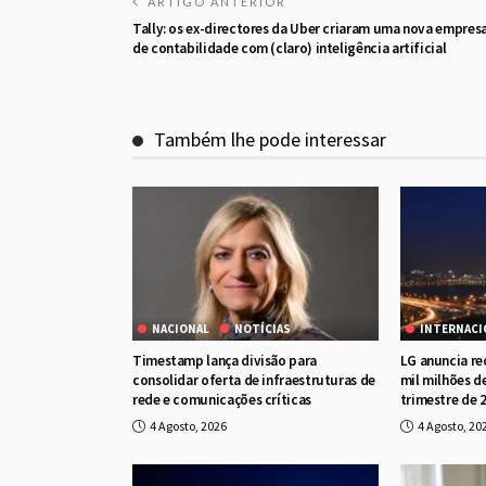
ARTIGO ANTERIOR
Tally: os ex-directores da Uber criaram uma nova empres
de contabilidade com (claro) inteligência artificial
Também lhe pode interessar
NACIONAL
NOTÍCIAS
INTERNACI
Timestamp lança divisão para
LG anuncia re
consolidar oferta de infraestruturas de
mil milhões d
rede e comunicações críticas
trimestre de 
4 Agosto, 2026
4 Agosto, 20