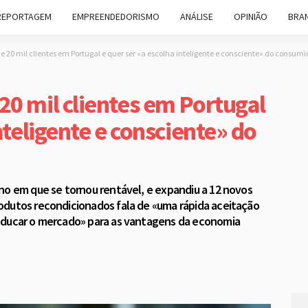
REPORTAGEM
EMPREENDEDORISMO
ANÁLISE
OPINIÃO
BRAN
 20 mil clientes em Portugal e quer ser «a escolha inteligente e consciente» do consum
20 mil clientes em Portugal
nteligente e consciente» do
no em que se tornou rentável, e expandiu a 12 novos
odutos recondicionados fala de «uma rápida aceitação
educar o mercado» para as vantagens da economia