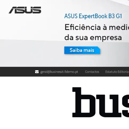
geral@businessit.fidemo.pt
Contactos
Estatuto Editoria