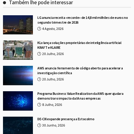
Também lhe pode interessar
LG anuncia receita «recorde» de 14,8 mil milhões de euros no
segundo trimestre de 2026
4 Agosto, 2026
KLx lança soluções proprietárias de inteligência artificial
KRAFT e KLAIRE
20 Julho, 2026
AWS anuncia ferramenta de código aberto para acelerar a
investigação científica
20 Julho, 2026
Programa Business Value Realization da AWS quer ajudar a
demonstrar o impacto da IA nas empresas
8 Julho, 2026
DE-CIX expande presença a Estocolmo
30 Junho, 2026