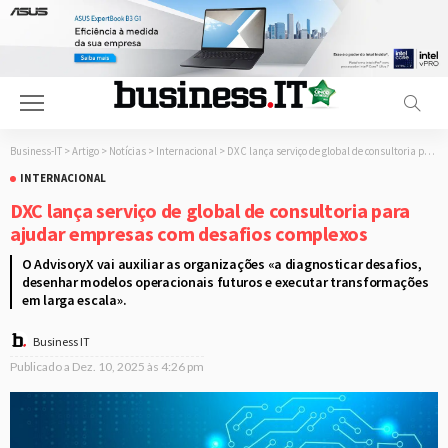
Business-IT
>
Artigo
>
Notícias
>
Internacional
>
DXC lança serviço de global de consultoria para ajudar empresas com desafios complexos
INTERNACIONAL
DXC lança serviço de global de consultoria para
ajudar empresas com desafios complexos
O AdvisoryX vai auxiliar as organizações «a diagnosticar desafios,
desenhar modelos operacionais futuros e executar transformações
em larga escala».
Business IT
Publicado a
Dez. 10, 2025 às 4:26 pm