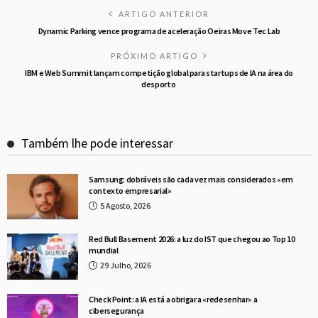
ARTIGO ANTERIOR
Dynamic Parking vence programa de aceleração Oeiras Move Tec Lab
PRÓXIMO ARTIGO
IBM e Web Summit lançam competição global para startups de IA na área do
desporto
Também lhe pode interessar
Samsung: dobráveis são cada vez mais considerados «em
contexto empresarial»
5 Agosto, 2026
Red Bull Basement 2026: a luz do IST que chegou ao Top 10
mundial
29 Julho, 2026
Check Point: a IA está a obrigar a «redesenhar» a
cibersegurança