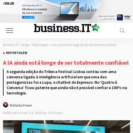
Business-IT
>
Artigo
>
Reportagem
>
A IA ainda está longe de ser totalmente confiável
REPORTAGEM
A IA ainda está longe de ser totalmente confiável
A segunda edição do Tribeca Festival Lisboa contou com uma
conversa ligada à inteligência artificial em que uma das
protagonistas foi a Lupa, o chatbot do Expresso. No ‘Quatro à
Conversa’ ficou patente que ainda não é possível confiar a 100% na
tecnologia.
Mafalda Freire
Publicado a
Nov. 11, 2025 às 10:30 am