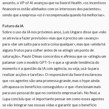
assunto, o VP of AI avançou que na Sword Health, «os incentivos
financeiros estão alinhados com os interesses dos pacientes»,
sendo que a empresa «só é recompensada quando há melhorias».
Futuro da IA
Sobre o uso da IA nos próximos anos, Luís Ungaro disse que «não
se atrevia a fazer previsões» mas que é preciso um «avanço»
para «dar um salto para outra coisa qualquer», mas que «ainda há
alguns frutos para colher antes de se atingir um ponto de
saturação». Paulo Dimas concordou e afirmou que se «atingiu um
patamar com o modelo GPT-5» e que a «grande tendência do
momento é a questão da IA com agência, ou seja, usá-la para
realizar acções e tarefas». O responsável da Sword esclareceu
que «os agentes são uma promessa grande, mas o hype ainda
ultrapassa os benefícios conseguidos» e que «funcionam mais
para uso pessoal do que no contexto empresarial». No final, a
Lupa concluiu que «é importante pensar em como esses agentes
se vão integrar nas nossas vidas e garantir que o benefício