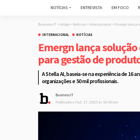
NOTÍCIAS
ENTREVISTA
EM FOCO
Business-IT
>
Artigo
>
Notícias
>
Internacional
>
Emergn lança so
INTERNACIONAL
NOTÍCIAS
Emergn lança solução de
para gestão de produt
A Stella AI, baseia-se na experiência de 16 
organizações e 50 mil profissionais.
Business IT
Publicado a
Out. 17, 2025 às 10:40 am