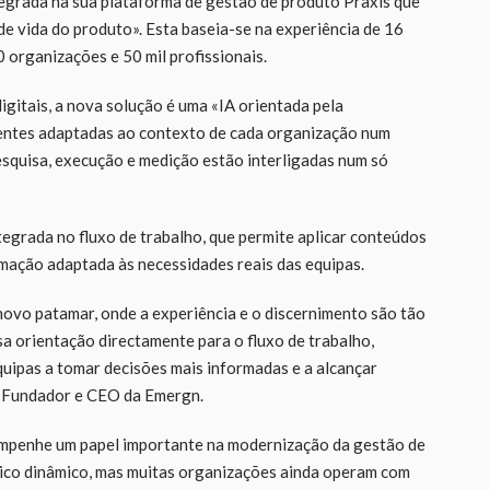
ntegrada na sua plataforma de gestão de produto Praxis que
de vida do produto». Esta baseia-se na experiência de 16
 organizações e 50 mil profissionais.
igitais, a nova solução é uma «IA orientada pela
gentes adaptadas ao contexto de cada organização num
esquisa, execução e medição estão interligadas num só
tegrada no fluxo de trabalho, que permite aplicar conteúdos
rmação adaptada às necessidades reais das equipas.
 novo patamar, onde a experiência e o discernimento são tão
sa orientação directamente para o fluxo de trabalho,
uipas a tomar decisões mais informadas e a alcançar
, Fundador e CEO da Emergn.
sempenhe um papel importante na modernização da gestão de
ico dinâmico, mas muitas organizações ainda operam com