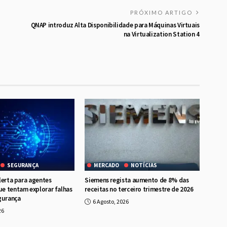
PRÓXIMO ARTIGO
QNAP introduz Alta Disponibilidade para Máquinas Virtuais
na Virtualization Station 4
SEGURANÇA
MERCADO
NOTÍCIAS
lerta para agentes
Siemens regista aumento de 8% das
e tentam explorar falhas
receitas no terceiro trimestre de 2026
gurança
6 Agosto, 2026
26