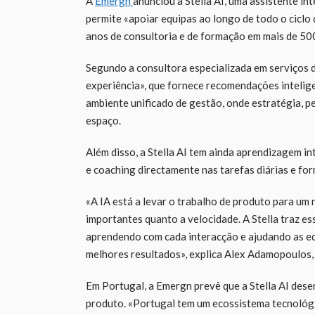
A
Emergn
anunciou a Stella AI, uma assistente i
permite «apoiar equipas ao longo de todo o ciclo 
anos de consultoria e de formação em mais de 500
Segundo a consultora especializada em serviços d
experiência», que fornece recomendações inteli
ambiente unificado de gestão, onde estratégia, p
espaço.
Além disso, a Stella AI tem ainda aprendizagem in
e coaching directamente nas tarefas diárias e fo
«A IA está a levar o trabalho de produto para um
importantes quanto a velocidade. A Stella traz es
aprendendo com cada interacção e ajudando as eq
melhores resultados», explica Alex Adamopoulos
Em Portugal, a Emergn prevê que a Stella AI de
produto. «Portugal tem um ecossistema tecnológ