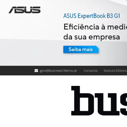
geral@businessit.fidemo.pt
Contactos
Estatuto Editoria