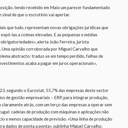
sposição, tendo recebido em Maio um parecer fundamentado
sinal de que o escrutínio vai apertar.
ais que tudo, representam novas obrigações jurídicas que
 expô‑las a coimas elevadas. E as pequenas e médias
obrigatoriedades», alerta João Ferreira, jurista
de. Uma opinião corroborada por Miguel Carvalho que
blema abstracto: traduz‑se em tempo perdido, falhas de
nvestimentos acaba a pagar em juros operacionais»,
023, segundo o Eurostat, 55,7% das empresas deste sector
dos de gestão empresariais – ERP, para integrar produção,
a claramente atrás, com um terço das empresas a operar sem
ortugal: cadeias de produção com máquinas e aplicações não
ício e menos capacidade de previsão. «Uma linha de produção
ra dados de ponta a ponta», sublinha Miguel Carvalho.