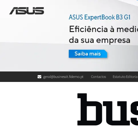
geral@businessit.fidemo.pt
Contactos
Estatuto Editoria