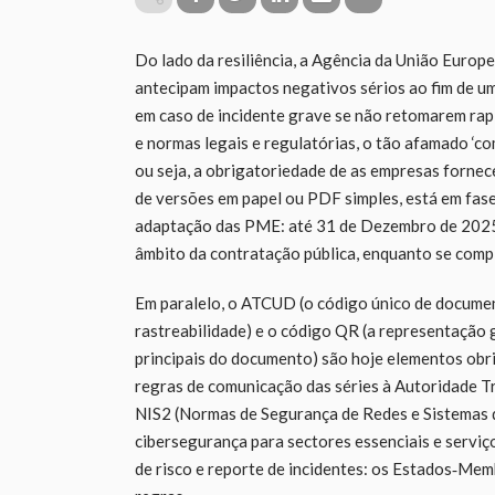
Do lado da resiliência, a Agência da União Euro
antecipam impactos negativos sérios ao fim de u
em caso de incidente grave se não retomarem rap
e normas legais e regulatórias, o tão afamado ‘co
ou seja, a obrigatoriedade de as empresas fornec
de versões em papel ou PDF simples, está em fas
adaptação das PME: até 31 de Dezembro de 2025 é
âmbito da contratação pública, enquanto se comp
Em paralelo, o ATCUD (o código único de document
rastreabilidade) e o código QR (a representação 
principais do documento) são hoje elementos obr
regras de comunicação das séries à Autoridade Trib
NIS2 (Normas de Segurança de Redes e Sistemas d
cibersegurança para sectores essenciais e serviç
de risco e reporte de incidentes: os Estados‑Me