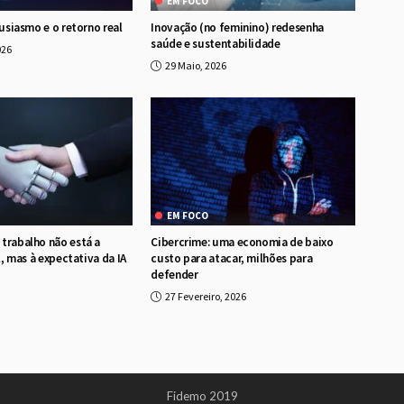
EM FOCO
tusiasmo e o retorno real
Inovação (no feminino) redesenha
saúde e sustentabilidade
026
29 Maio, 2026
EM FOCO
trabalho não está a
Cibercrime: uma economia de baixo
al, mas à expectativa da IA
custo para atacar, milhões para
defender
27 Fevereiro, 2026
Fidemo 2019