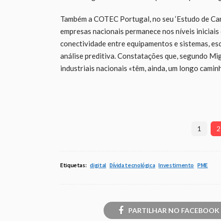
Também a COTEC Portugal, no seu ‘Estudo de Cara
empresas nacionais permanece nos níveis iniciais 
conectividade entre equipamentos e sistemas, es
análise preditiva. Constatações que, segundo Mi
industriais nacionais «têm, ainda, um longo camin
1
2
Etiquetas:
digital
Dívida tecnológica
Investimento
PME
PARTILHAR NO FACEBOOK