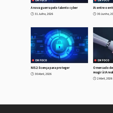
EM FOCO
EM FOCO
A nova guerra pelo talento cyber
IA: entre o en
31 Julho, 2026
30 Junho, 2
EM FOCO
EM FOCO
NIS2: licença para proteger
O mercado de 
reagir à IA re
30 Abril, 2026
2 Abril, 2026