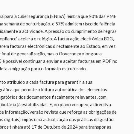
peia para a Cibersegurança (ENISA) lembra que 90% das PME
ma semana de perturbação, e 57% admitem risco de falência
idamente a actividade. A pressão do cumprimento de regras
mpliance’, acelera o relógio. A facturação electrónica B2G,
erem facturas electrónicas directamente ao Estado, em vez
e final de generalização, mas o Governo prolongou a
 possível continuar a enviar e aceitar facturas em PDF no
leta a migração para o formato estruturado.
o atribuído a cada factura para garantir a sua
gráfica que permite a leitura automática dos elementos
igatórios dos documentos fiscalmente relevantes, com
utária já estabilizadas. E, no plano europeu, a directiva
e Informação, versão revista que reforça as obrigações de
os digitais) impôs uma actualização das práticas de gestão
mbros tinham até 17 de Outubro de 2024 para transpor as