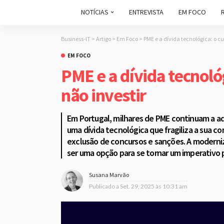
NOTÍCIAS
ENTREVISTA
EM FOCO
Business-IT
>
Artigo
>
Em Foco
>
PME e a dívida tecnológica: o c
EM FOCO
PME e a dívida tecnoló
não investir
Em Portugal, milhares de PME continuam a ad
uma dívida tecnológica que fragiliza a sua c
exclusão de concursos e sanções. A moderniz
ser uma opção para se tornar um imperativo p
Susana Marvão
Publicado a
Set. 29, 2025 às 10:31 am