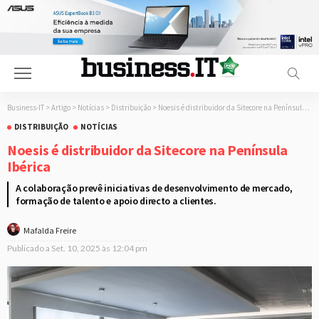
Business-IT
>
Artigo
>
Notícias
>
Distribuição
>
Noesis é distribuidor da Sitecore na Península Ibérica
DISTRIBUIÇÃO
NOTÍCIAS
Noesis é distribuidor da Sitecore na Península
Ibérica
A colaboração prevê iniciativas de desenvolvimento de mercado,
formação de talento e apoio directo a clientes.
Mafalda Freire
Publicado a
Set. 10, 2025 às 12:04 pm