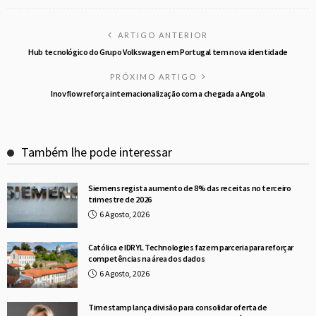
ARTIGO ANTERIOR
Hub tecnológico do Grupo Volkswagen em Portugal tem nova identidade
PRÓXIMO ARTIGO
Inovflow reforça internacionalização com a chegada a Angola
Também lhe pode interessar
Siemens regista aumento de 8% das receitas no terceiro
trimestre de 2026
6 Agosto, 2026
Católica e IDRYL Technologies fazem parceria para reforçar
competências na área dos dados
6 Agosto, 2026
Timestamp lança divisão para consolidar oferta de