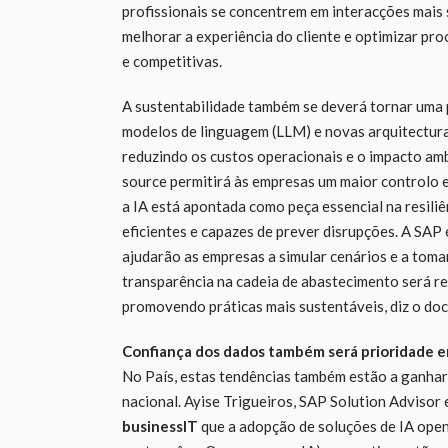
profissionais se concentrem em interacções mais 
melhorar a experiência do cliente e optimizar pr
e competitivas.
A sustentabilidade também se deverá tornar uma 
modelos de linguagem (LLM) e novas arquitecturas
reduzindo os custos operacionais e o impacto amb
source permitirá às empresas um maior controlo e
a IA está apontada como peça essencial na resili
eficientes e capazes de prever disrupções. A SAP 
ajudarão as empresas a simular cenários e a toma
transparência na cadeia de abastecimento será r
promovendo práticas mais sustentáveis, diz o do
Confiança dos dados também será prioridade e
No País, estas tendências também estão a ganhar 
nacional. Ayise Trigueiros, SAP Solution Advisor
businessIT
que a adopção de soluções de IA open