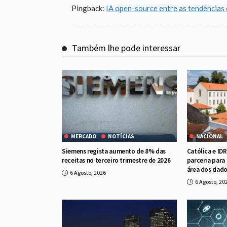
Pingback:
IA open-source entre as tendências 
Também lhe pode interessar
MERCADO
NOTÍCIAS
NACIONAL
Siemens regista aumento de 8% das
Católica e ID
receitas no terceiro trimestre de 2026
parceria para
área dos dad
6 Agosto, 2026
6 Agosto, 20