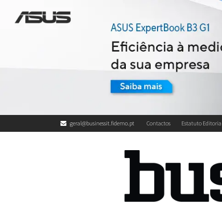
geral@businessit.fidemo.pt
Contactos
Estatuto Editoria