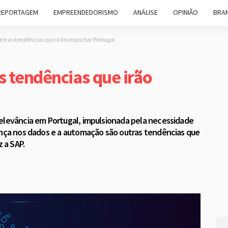
REPORTAGEM
EMPREENDEDORISMO
ANÁLISE
OPINIÃO
BRAN
tre as tendências que irão impactar Portugal
s tendências que irão
relevância em Portugal, impulsionada pela necessidade
ança nos dados e a automação são outras tendências que
z a SAP.