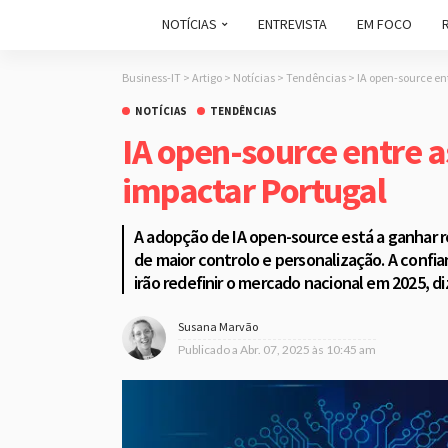
NOTÍCIAS
ENTREVISTA
EM FOCO
Business-IT
>
Artigo
>
Notícias
>
Tendências
>
IA open-source en
NOTÍCIAS
TENDÊNCIAS
IA open-source entre a
impactar Portugal
A adopção de IA open-source está a ganhar 
de maior controlo e personalização. A confi
irão redefinir o mercado nacional em 2025, di
Susana Marvão
Publicado a
Abr. 07, 2025 às 10:45 am