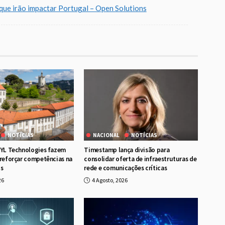
que irão impactar Portugal – Open Solutions
NOTÍCIAS
NACIONAL
NOTÍCIAS
RYL Technologies fazem
Timestamp lança divisão para
 reforçar competências na
consolidar oferta de infraestruturas de
os
rede e comunicações críticas
26
4 Agosto, 2026