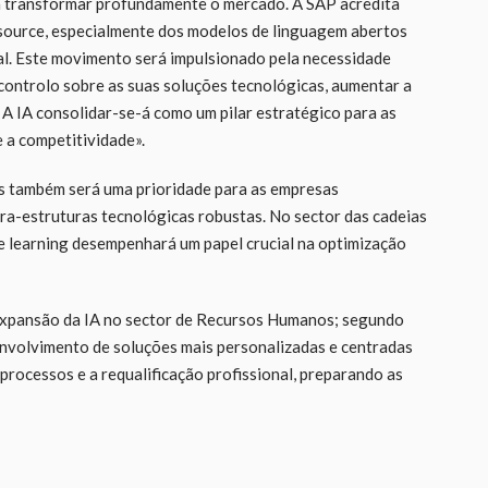
a transformar profundamente o mercado. A SAP acredita
source, especialmente dos modelos de linguagem abertos
l. Este movimento será impulsionado pela necessidade
controlo sobre as suas soluções tecnológicas, aumentar a
. A IA consolidar-se-á como um pilar estratégico para as
 a competitividade».
os também será uma prioridade para as empresas
ra-estruturas tecnológicas robustas. No sector das cadeias
ne learning desempenhará um papel crucial na optimização
 expansão da IA no sector de Recursos Humanos; segundo
envolvimento de soluções mais personalizadas e centradas
processos e a requalificação profissional, preparando as