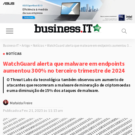
Business-IT
>
Artigo
>
Notícias
>
WatchGuard alerta que malware em endpoints aumentou 300% no terceiro trimestre de 2024
NOTÍCIAS
WatchGuard alerta que malware em endpoints
aumentou 300% no terceiro trimestre de 2024
O Threat Labs da tecnológica também observou um aumento de
atacantes que recorreram a malware de mineração de criptomoedas
e uma diminuição de 15% dos ataques de malware.
Mafalda Freire
Publicado a
Fev. 21, 2025 às 11:15 am