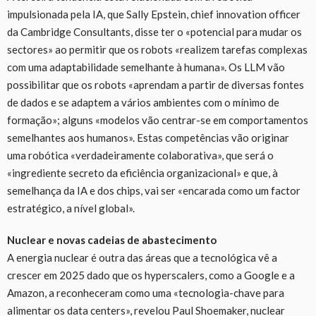
impulsionada pela IA, que Sally Epstein, chief innovation officer
da Cambridge Consultants, disse ter o «potencial para mudar os
sectores» ao permitir que os robots «realizem tarefas complexas
com uma adaptabilidade semelhante à humana». Os LLM vão
possibilitar que os robots «aprendam a partir de diversas fontes
de dados e se adaptem a vários ambientes com o mínimo de
formação»; alguns «modelos vão centrar-se em comportamentos
semelhantes aos humanos». Estas competências vão originar
uma robótica «verdadeiramente colaborativa», que será o
«ingrediente secreto da eficiência organizacional» e que, à
semelhança da IA e dos chips, vai ser «encarada como um factor
estratégico, a nível global».
Nuclear e novas cadeias de abastecimento
A energia nuclear é outra das áreas que a tecnológica vê a
crescer em 2025 dado que os hyperscalers, como a Google e a
Amazon, a reconheceram como uma «tecnologia-chave para
alimentar os data centers», revelou Paul Shoemaker, nuclear