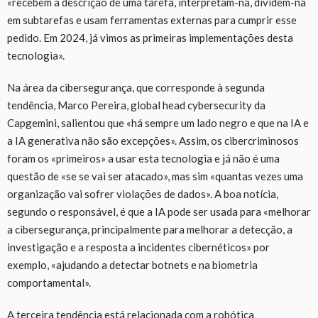
«recebem a descrição de uma tarefa, interpretam-na, dividem-na
em subtarefas e usam ferramentas externas para cumprir esse
pedido. Em 2024, já vimos as primeiras implementações desta
tecnologia».
Na área da cibersegurança, que corresponde à segunda
tendência, Marco Pereira, global head cybersecurity da
Capgemini, salientou que «há sempre um lado negro e que na IA e
a IA generativa não são excepções». Assim, os cibercriminosos
foram os «primeiros» a usar esta tecnologia e já não é uma
questão de «se se vai ser atacado», mas sim «quantas vezes uma
organização vai sofrer violações de dados». A boa notícia,
segundo o responsável, é que a IA pode ser usada para «melhorar
a cibersegurança, principalmente para melhorar a detecção, a
investigação e a resposta a incidentes cibernéticos» por
exemplo, «ajudando a detectar botnets e na biometria
comportamental».
A terceira tendência está relacionada com a robótica