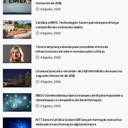
trimestre de 2026
6 Agosto, 2026
Católica e IDRYL Technologies fazem parceria para reforçar
competências na área dos dados
6 Agosto, 2026
Timestamp lança divisão para consolidar oferta de
infraestruturas de rede e comunicações críticas
4 Agosto, 2026
LG anuncia receita «recorde» de 14,8 mil milhões de euros no
segundo trimestre de 2026
4 Agosto, 2026
INESC Coimbra lidera projecto europeu de IA para responder a
ciberataques e campanhas de desinformação
3 Agosto, 2026
NTT Data e Católica-Lisbon SBE lançam formação executiva
dedicada à transformação digital da banca