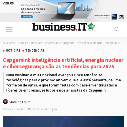
Business-IT
>
Artigo
>
Notícias
>
Tendências
>
Capgemini: inteligência artificial, energia nuclear e cibersegurança são as tendências para 2025
NOTÍCIAS
TENDÊNCIAS
Capgemini: inteligência artificial, energia nuclear
e cibersegurança são as tendências para 2025
Num webinar, a multinacional avançou cinco tendências
tecnológicas para o próximo ano em que a IA está presente, de uma
forma ou de outra, e que foram feitas com base em entrevistas a
líderes de empresas, estudos e nos analistas da Capgemini.
Mafalda Freire
Publicado a
Jan. 30, 2025 às 4:55 pm