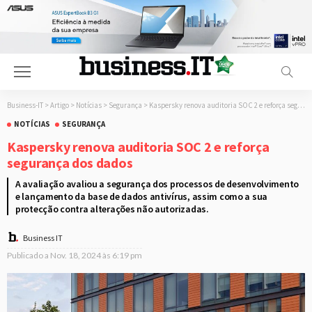
Business-IT
>
Artigo
>
Notícias
>
Segurança
>
Kaspersky renova auditoria SOC 2 e reforça segurança dos dados
NOTÍCIAS
SEGURANÇA
Kaspersky renova auditoria SOC 2 e reforça
segurança dos dados
A avaliação avaliou a segurança dos processos de desenvolvimento
e lançamento da base de dados antivírus, assim como a sua
protecção contra alterações não autorizadas.
Business IT
Publicado a
Nov. 18, 2024 às 6:19 pm