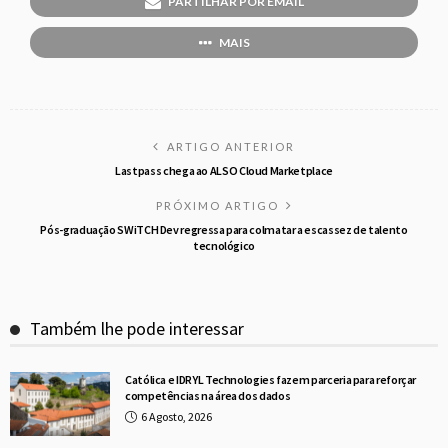
PARTILHAR POR EMAIL
MAIS
ARTIGO ANTERIOR
Lastpass chega ao ALSO Cloud Marketplace
PRÓXIMO ARTIGO
Pós-graduação SWiTCH Dev regressa para colmatar a escassez de talento
tecnológico
Também lhe pode interessar
Católica e IDRYL Technologies fazem parceria para reforçar
competências na área dos dados
6 Agosto, 2026