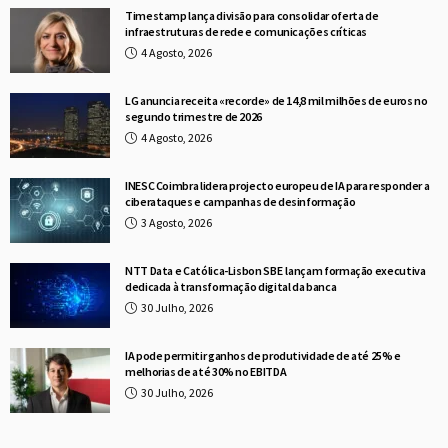
Timestamp lança divisão para consolidar oferta de
infraestruturas de rede e comunicações críticas
4 Agosto, 2026
LG anuncia receita «recorde» de 14,8 mil milhões de euros no
segundo trimestre de 2026
4 Agosto, 2026
INESC Coimbra lidera projecto europeu de IA para responder a
ciberataques e campanhas de desinformação
3 Agosto, 2026
NTT Data e Católica-Lisbon SBE lançam formação executiva
dedicada à transformação digital da banca
30 Julho, 2026
IA pode permitir ganhos de produtividade de até 25% e
melhorias de até 30% no EBITDA
30 Julho, 2026