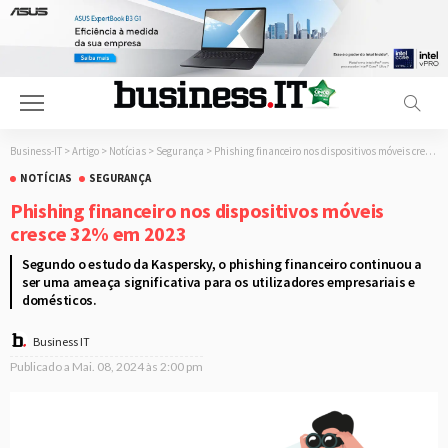
Business-IT
>
Artigo
>
Notícias
>
Segurança
>
Phishing financeiro nos dispositivos móveis cresce 32% em 2023
NOTÍCIAS
SEGURANÇA
Phishing financeiro nos dispositivos móveis
cresce 32% em 2023
Segundo o estudo da Kaspersky, o phishing financeiro continuou a
ser uma ameaça significativa para os utilizadores empresariais e
domésticos.
Business IT
Publicado a
Mai. 08, 2024 às 2:00 pm