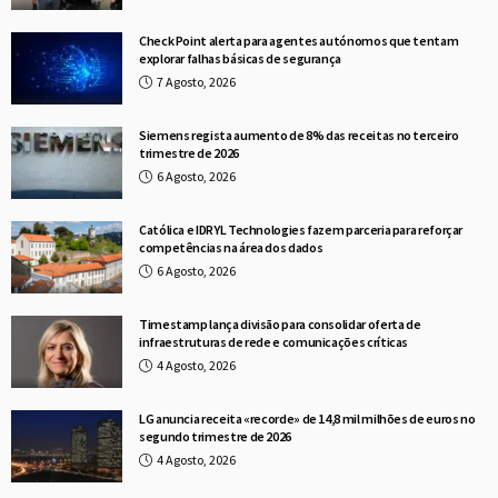
Check Point alerta para agentes autónomos que tentam
explorar falhas básicas de segurança
7 Agosto, 2026
Siemens regista aumento de 8% das receitas no terceiro
trimestre de 2026
6 Agosto, 2026
Católica e IDRYL Technologies fazem parceria para reforçar
competências na área dos dados
6 Agosto, 2026
Timestamp lança divisão para consolidar oferta de
infraestruturas de rede e comunicações críticas
4 Agosto, 2026
LG anuncia receita «recorde» de 14,8 mil milhões de euros no
segundo trimestre de 2026
4 Agosto, 2026