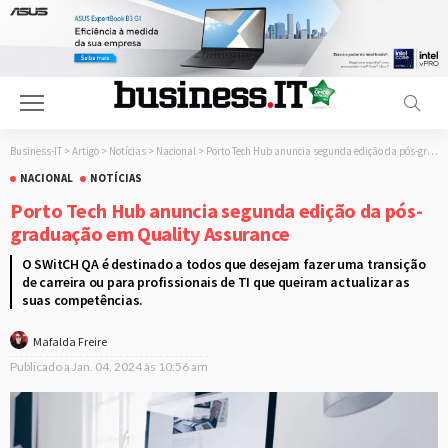
Business-IT
>
Artigo
>
Notícias
>
Nacional
>
Porto Tech Hub anuncia segunda edição da pós-graduação em Quality Assurance
NACIONAL
NOTÍCIAS
Porto Tech Hub anuncia segunda edição da pós-
graduação em Quality Assurance
O SWitCH QA é destinado a todos que desejam fazer uma transição
de carreira ou para profissionais de TI que queiram actualizar as
suas competências.
Mafalda Freire
Publicado a
Jan. 04, 2024 às 10:56 am