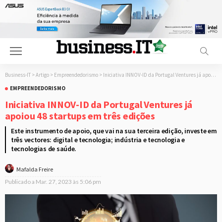
Business-IT
>
Artigo
>
Empreendedorismo
>
Iniciativa INNOV-ID da Portugal Ventures já apoiou 48 startups em três edições
EMPREENDEDORISMO
Iniciativa INNOV-ID da Portugal Ventures já
apoiou 48 startups em três edições
Este instrumento de apoio, que vai na sua terceira edição, investe em
três vectores: digital e tecnologia; indústria e tecnologia e
tecnologias de saúde.
Mafalda Freire
Publicado a
Mar. 27, 2023 às 5:06 pm