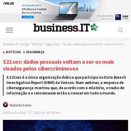
Business-IT
>
Artigo
>
Notícias
>
Segurança
>
S21sec: dados pessoais voltam a ser os mais visados pelos cibercriminosos
NOTÍCIAS
SEGURANÇA
S21sec: dados pessoais voltam a ser os mais
visados pelos cibercriminosos
A S21sec é a única organização ibérica que participa no Data Breach
Investigation Report (DBIR) da Verizon. Num webinar, a empresa de
cibersegurança mostrou que, de acordo com o relatório, o roubo de
informação e o ransomware estão a crescer em todo o mundo.
Mafalda Freire
Publicado a
Set. 27, 2022 às 10:38 am