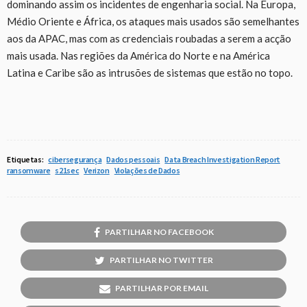
dominando assim os incidentes de engenharia social. Na Europa,
Médio Oriente e África, os ataques mais usados são semelhantes
aos da APAC, mas com as credenciais roubadas a serem a acção
mais usada. Nas regiões da América do Norte e na América
Latina e Caribe são as intrusões de sistemas que estão no topo.
Etiquetas:
cibersegurança
Dados pessoais
Data Breach Investigation Report
ransomware
s21sec
Verizon
Violações de Dados
PARTILHAR NO FACEBOOK
PARTILHAR NO TWITTER
PARTILHAR POR EMAIL