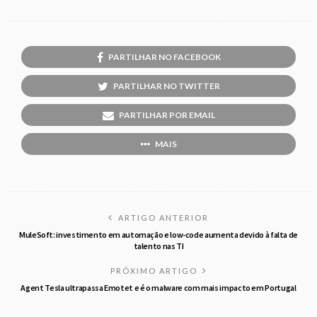
PARTILHAR NO FACEBOOK
PARTILHAR NO TWITTER
PARTILHAR POR EMAIL
MAIS
ARTIGO ANTERIOR
MuleSoft: investimento em automação e low-code aumenta devido à falta de
talento nas TI
PRÓXIMO ARTIGO
Agent Tesla ultrapassa Emotet e é o malware com mais impacto em Portugal