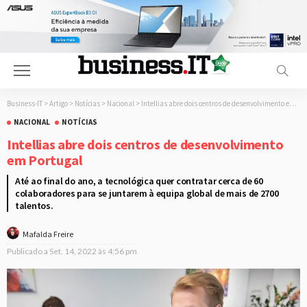
Business-IT
>
Artigo
>
Notícias
>
Nacional
>
Intellias abre dois centros de desenvolvimento em Portugal
NACIONAL
NOTÍCIAS
Intellias abre dois centros de desenvolvimento
em Portugal
Até ao final do ano, a tecnológica quer contratar cerca de 60
colaboradores para se juntarem à equipa global de mais de 2700
talentos.
Mafalda Freire
Publicado a
Set. 14, 2022 às 4:56 pm