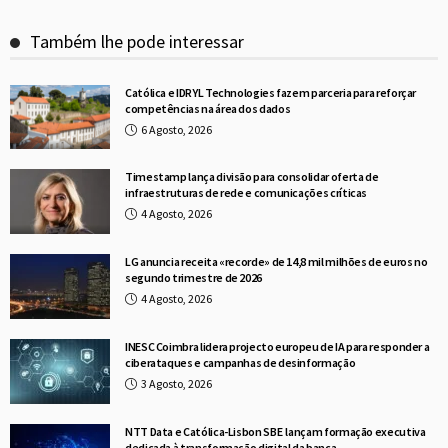
Também lhe pode interessar
Católica e IDRYL Technologies fazem parceria para reforçar
competências na área dos dados
6 Agosto, 2026
Timestamp lança divisão para consolidar oferta de
infraestruturas de rede e comunicações críticas
4 Agosto, 2026
LG anuncia receita «recorde» de 14,8 mil milhões de euros no
segundo trimestre de 2026
4 Agosto, 2026
INESC Coimbra lidera projecto europeu de IA para responder a
ciberataques e campanhas de desinformação
3 Agosto, 2026
NTT Data e Católica-Lisbon SBE lançam formação executiva
dedicada à transformação digital da banca