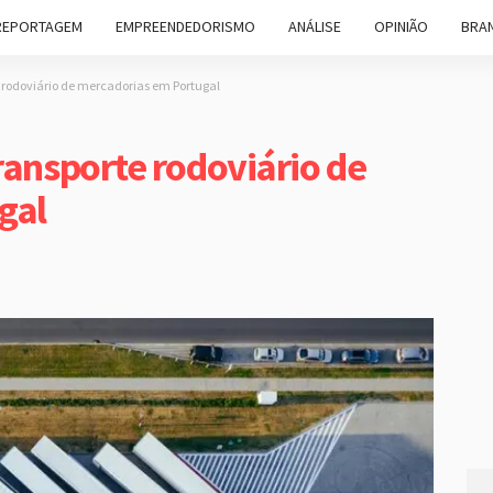
REPORTAGEM
EMPREENDEDORISMO
ANÁLISE
OPINIÃO
BRAN
e rodoviário de mercadorias em Portugal
ransporte rodoviário de
gal