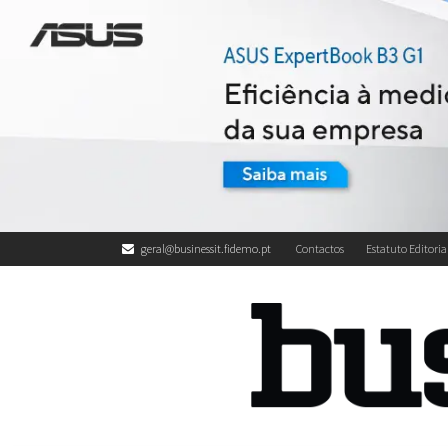
geral@businessit.fidemo.pt
Contactos
Estatuto Editoria