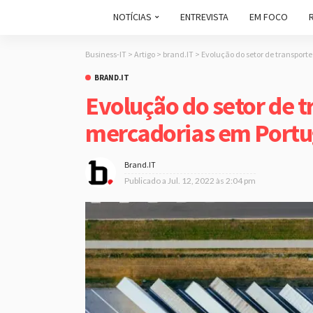
NOTÍCIAS
ENTREVISTA
EM FOCO
Business-IT
>
Artigo
>
brand.IT
>
Evolução do setor de transport
BRAND.IT
Evolução do setor de t
mercadorias em Portu
Brand.IT
Publicado a
Jul. 12, 2022 às 2:04 pm