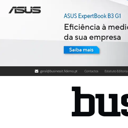
geral@businessit.fidemo.pt
Contactos
Estatuto Editoria