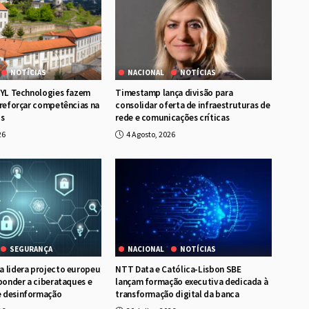
NOTÍCIAS
NACIONAL
NOTÍCIAS
RYL Technologies fazem
Timestamp lança divisão para
 reforçar competências na
consolidar oferta de infraestruturas de
os
rede e comunicações críticas
26
4 Agosto, 2026
SEGURANÇA
NACIONAL
NOTÍCIAS
 lidera projecto europeu
NTT Data e Católica-Lisbon SBE
sponder a ciberataques e
lançam formação executiva dedicada à
 desinformação
transformação digital da banca