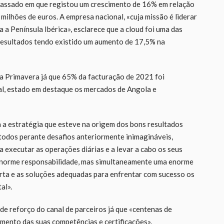
passado em que registou um crescimento de 16% em relação
ilhões de euros. A empresa nacional, «cuja missão é liderar
a Península Ibérica», esclarece que a cloud foi uma das
resultados tendo existido um aumento de 17,5% na
da Primavera já que 65% da facturação de 2021 foi
nal, estado em destaque os mercados de Angola e
 a estratégia que esteve na origem dos bons resultados
todos perante desafios anteriormente inimagináveis,
 executar as operações diárias e a levar a cabo os seus
a enorme responsabilidade, mas simultaneamente uma enorme
erta e as soluções adequadas para enfrentar com sucesso os
al».
de reforço do canal de parceiros já que «centenas de
umento das suas competências e certificações».