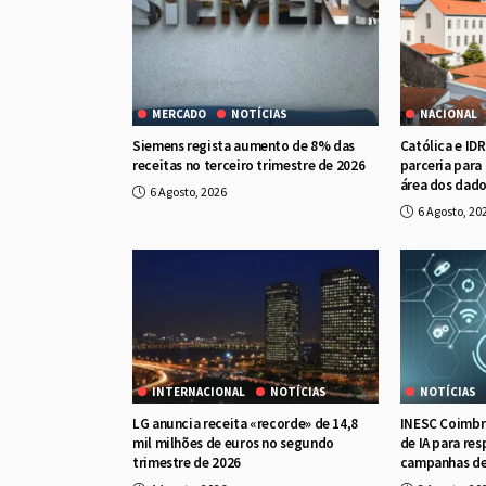
MERCADO
NOTÍCIAS
NACIONAL
Siemens regista aumento de 8% das
Católica e ID
receitas no terceiro trimestre de 2026
parceria para
área dos dad
6 Agosto, 2026
6 Agosto, 20
INTERNACIONAL
NOTÍCIAS
NOTÍCIAS
LG anuncia receita «recorde» de 14,8
INESC Coimbra
mil milhões de euros no segundo
de IA para re
trimestre de 2026
campanhas de