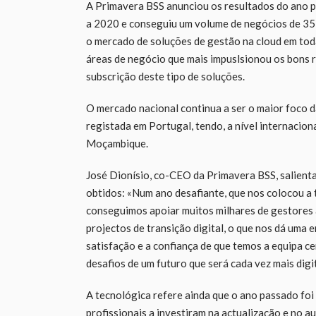
A Primavera BSS anunciou os resultados do ano 
a 2020 e conseguiu um volume de negócios de 35 m
o mercado de soluções de gestão na cloud em toda 
áreas de negócio que mais impuslsionou os bons 
subscrição deste tipo de soluções.
O mercado nacional continua a ser o maior foco 
registada em Portugal, tendo, a nível internacio
Moçambique.
José Dionísio, co-CEO da Primavera BSS, salienta
obtidos: «Num ano desafiante, que nos colocou a 
conseguimos apoiar muitos milhares de gestores a
projectos de transição digital, o que nos dá um
satisfação e a confiança de que temos a equipa c
desafios de um futuro que será cada vez mais digit
A tecnológica refere ainda que o ano passado foi 
profissionais a investiram na actualização e no a