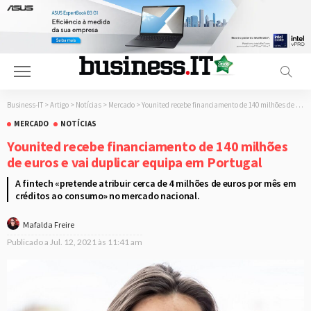
Business-IT
>
Artigo
>
Notícias
>
Mercado
>
Younited recebe financiamento de 140 milhões de euros e vai duplicar equipa em Portugal
MERCADO
NOTÍCIAS
Younited recebe financiamento de 140 milhões
de euros e vai duplicar equipa em Portugal
A fintech «pretende atribuir cerca de 4 milhões de euros por mês em
créditos ao consumo» no mercado nacional.
Mafalda Freire
Publicado a
Jul. 12, 2021 às 11:41 am