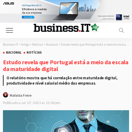
Business-IT
>
Artigo
>
Notícias
>
Nacional
>
Estudo revela que Portugal está a meio da escala da maturidade digital
NACIONAL
NOTÍCIAS
Estudo revela que Portugal está a meio da escala
da maturidade digital
O relatório mostra que há correlação entre maturidade digital,
produtividade e nível salarial médio das empresas.
Mafalda Freire
Publicado a
Jul. 07, 2021 às 12:00 pm