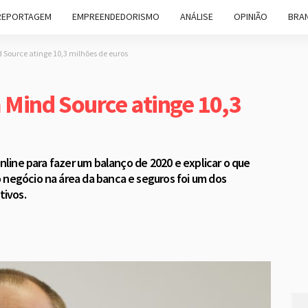
REPORTAGEM
EMPREENDEDORISMO
ANÁLISE
OPINIÃO
BRAN
 Source atinge 10,3 milhões de euros
 Mind Source atinge 10,3
online para fazer um balanço de 2020 e explicar o que
 negócio na área da banca e seguros foi um dos
tivos.