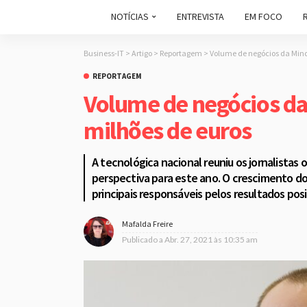
NOTÍCIAS
ENTREVISTA
EM FOCO
Business-IT
>
Artigo
>
Reportagem
>
Volume de negócios da Mind
REPORTAGEM
Volume de negócios da
milhões de euros
A tecnológica nacional reuniu os jornalistas 
perspectiva para este ano. O crescimento do
principais responsáveis pelos resultados posi
Mafalda Freire
Publicado a
Abr. 27, 2021 às 10:35 am