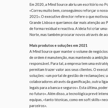
Em 2020, a Mind Source abriu um escritório no Po
«Correu muito bem, conseguimos reforçar o nosso
2021». O executive director refere o que motivou
Grande Lisboa e queríamos dar mais atenção ao P
de forma residual e reactiva. A ideia foi criar um
Norte, mas também procurar novos através de ac
Mais produtos e soluções em 2021
A Mind Source quer manter o volume de negócios 
de ordem é manutenção, mas mantendo a ambição d
responsável. Para tal, a empresa tem uma estrat
permitam trazer valor aos seus clientes. O execu
soluções: «um portal de gestão de reclamações; 
colaboradores através da gamificação, outra lig
legais para a banca e seguros». Esta última, poder
no futuro». Além disso, a tecnológica prevê inten
equipas, «tanto técnicas, como em soft skills» ne
parceiros».