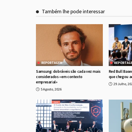
Também lhe pode interessar
REPORTAGEM
REPORTAG
Samsung: dobráveis são cada vez mais
Red Bull Base
considerados «em contexto
que chegou a
empresarial»
29 Julho, 20
5 Agosto, 2026