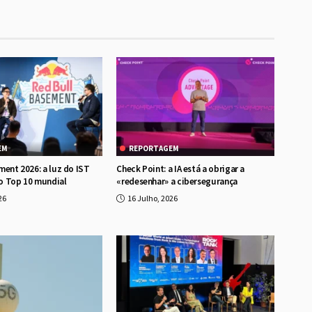
EM
REPORTAGEM
ment 2026: a luz do IST
Check Point: a IA está a obrigar a
o Top 10 mundial
«redesenhar» a cibersegurança
26
16 Julho, 2026