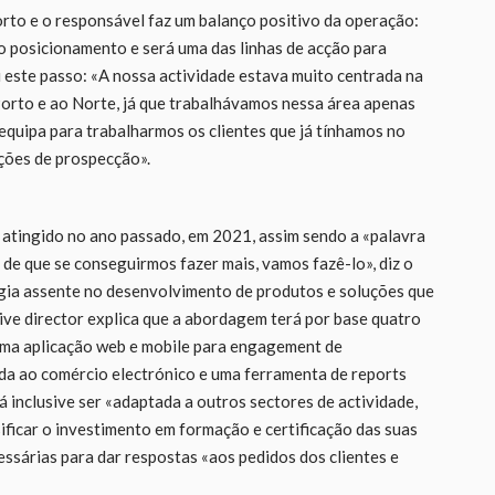
rto e o responsável faz um balanço positivo da operação:
 posicionamento e será uma das linhas de acção para
 este passo: «A nossa actividade estava muito centrada na
orto e ao Norte, já que trabalhávamos nessa área apenas
a equipa para trabalharmos os clientes que já tínhamos no
ções de prospecção».
atingido no ano passado, em 2021, assim sendo a «palavra
e que se conseguirmos fazer mais, vamos fazê-lo», diz o
égia assente no desenvolvimento de produtos e soluções que
tive director explica que a abordagem terá por base quatro
uma aplicação web e mobile para engagement de
ada ao comércio electrónico e uma ferramenta de reports
á inclusive ser «adaptada a outros sectores de actividade,
sificar o investimento em formação e certificação das suas
cessárias para dar respostas «aos pedidos dos clientes e