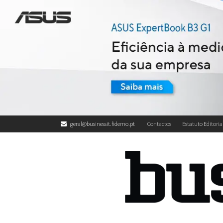
geral@businessit.fidemo.pt
Contactos
Estatuto Editoria